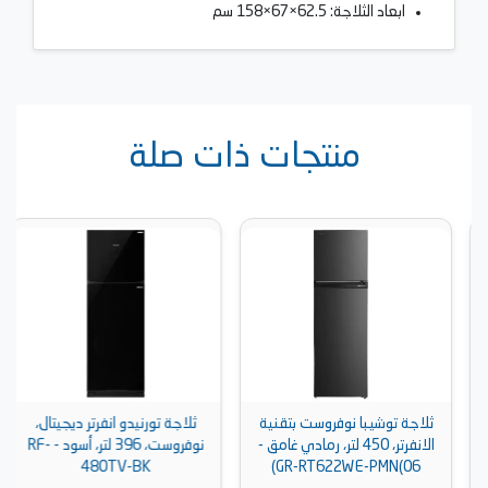
ابعاد الثلاجة: 62.5×67×158 سم
منتجات ذات صلة
ثلاجة توشيبا نوفروست بتقنية
ثلاجة تورنيدو انفرتر ديجيتال،
الانفرتر، 450 لتر، رمادي غامق -
نوفروست، 396 لتر، أسود - RF-
480TV-BK
GR-RT622WE-PMN(06)