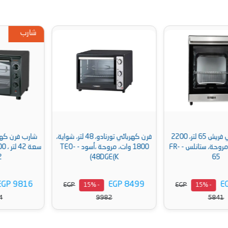
شارب
فرن كهربائي تورنادو، 48 لتر، شواية،
شارب فرن كهربائى مزود بشواية،
1800 وات، مروحة ،أسود - TEO-
سعة 42 لتر ، 1800 وات، أسود - EO-
42K-2
48DGE(K)
EGP 9816
EGP 8499
EGP
EGP
- 15%
- 15%
11414
9982