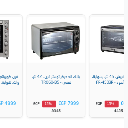
،
بلاك اند ديكر توستر فرن ، 42 لتر،
فرن كهربائي فريش 65 لتر، 2200
فضي - TRO60-B5
وات، شواية، مروحة، ستانلس - FR-
65
EGP 4999
EGP 7999
EGP
EGP
- 15%
- 15%
5841
9345