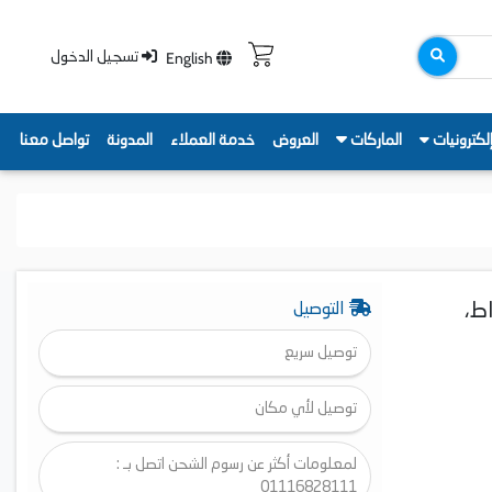
English
تسجيل الدخول
لكترونيات
الماركات
العروض
خدمة العملاء
المدونة
تواصل معنا
، سعة 56 لترًا، قدرة 2200 واط،
التوصيل
توصيل سريع
توصيل لأي مكان
لمعلومات أكثر عن رسوم الشحن اتصل بـ :
01116828111