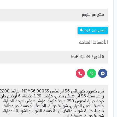
منتج غير متوفر
أبلغني حين التوفر
الأقساط المتاحة
/ 3,134 EGP
6 أشهر
فرن كينوود كهربائي 56 لتر فضي MOM56.000SS، طاقة 0
واط، سعة 56 لتر، هيكل فضي، مؤقت 120 دقيقة، 6 
درجة حرارة قصوى 250 درجة مئوية، مؤشر ضوئي لدرجة الحرارة،
خاصية الحمل الحراري، شواية دوارة، الملحقات: صينية خبز مطلية
بالمينا، صينية شواء، مقبض لإزالة صينية الشواء والشواية الدوارة،
شواية دوارة، صينية فتات.