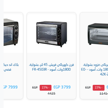
فرن كهربائي فريش، 45 لتر، بشواية،
بلاك اند ديكر توستر فرن ، 42 لتر،
1800وات، أسود - FR-4503R
فضي - TRO60-B5
EGP 7999
EGP 3799
EGP
EGP
- 15%
- 15%
9345
4425