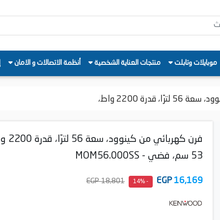
موبايلات وتابلت
منتجات العناية الشخصية
أنظمة الاتصالات و الامان
إ
ا، قدرة 2200 واط،
فرن كهربائي من كينوود
53 سم، فضي - MOM56.000SS
EGP
16,169
18,801 EGP
- 14%