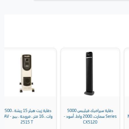
دفاية سيراميك فيليبس 5000
دفاية زيت هيلر 15 ريشة ، 2500
Series سمارت، 2000 واط، أسود -
وات ، 16 متر ، مروحة ، بيج - MAV
2515 T
CX5120