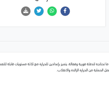
زفية المتطورة بقوة 1500 واط هو كل ما تحتاجه لتدفئة فورية وفعالة. يتميز بإعدادين للحرارة مع ثلاثة مس