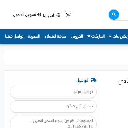
English
تسجيل الدخول
لكترونيات
الماركات
العروض
خدمة العملاء
المدونة
تواصل معنا
 1500 وات، رمادي
التوصيل
توصيل سريع
توصيل لأي مكان
لمعلومات أكثر عن رسوم الشحن اتصل بـ :
01116828111