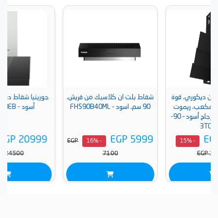
قوة
شفاط بلت ان كلاسيك من فريش،
جورينيا شفاط ديكوري، 60 سم،
موت
90 سم، اسود - FHS90B40ML
أسود - PWHI648EB
كنترول ،90 سم، زجاج أسود – 90-
EGP 20999
EGP 5999
EGP
- 15%
- 16%
EGP 24500
7100