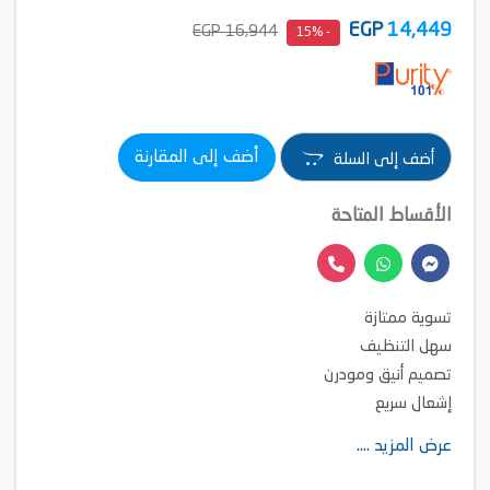
EGP
14,449
16,944 EGP
- 15%
أضف إلى المقارنة
أضف إلى السلة
الأقساط المتاحة
تسوية ممتازة
سهل التنظيف
تصميم أنيق ومودرن
إشعال سريع
شعلات قوية وفعّالة
عرض المزيد ....
صمامات أمان