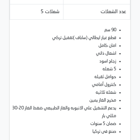
عدد الشعلات
5 شعلات
90 سم
قطع غيار ايطالي (ساباف )تقفيل تركي
امان كامل
اشعال ذاتي
زجاج اسود
5 شعله
حوامل ثقيله
كنترول أمامي
شعله ثلاثيه
مخرج الغاز يمين
يدعم التشغيل علي الانبوبه والغاز الطبيعي ضغط الغاز 20-30
مللي بار
ضمان 5 سنوات
ﺻﻨﻊ ﻓﻰ ﺗﺮﻛﻴﺎ