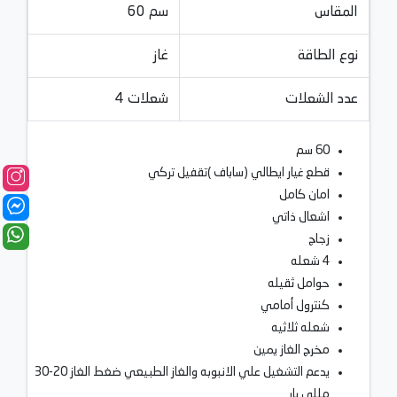
المقاس
60 سم
نوع الطاقة
غاز
عدد الشعلات
4 شعلات
60 سم
قطع غيار ايطالي (ساباف )تقفيل تركي
امان كامل
اشعال ذاتي
زجاج
4 شعله
حوامل ثقيله
كنترول أمامي
شعله ثلاثيه
مخرج الغاز يمين
يدعم التشغيل علي الانبوبه والغاز الطبيعي ضغط الغاز 20-30
مللي بار