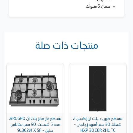
ضمان 5 سنوات
منتجات ذات صلة
مسطح كهرباء بلت ان إكسبر، 2
مسطح غاز هانز بلت ان BROGHO،
شعلة، 30 سم، أسود زجاجي -
عدد 5 شعلات، 90 سم، ستانلس
HXP 30 CER 2HL TC
ستيل - 9L3G2W X SF