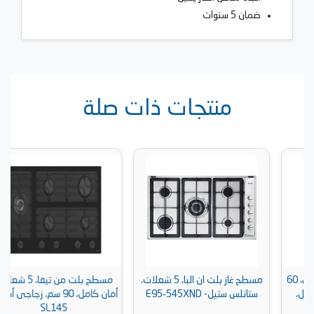
ضمان 5 سنوات
منتجات ذات صلة
مسطح غاز بلت ان البا، 5 شعلات،
مسطح بلت من تيفا، 5 شعلات،
ستانلس ستيل- E95‐545XND
أمان كامل، 90 سم، زجاجى أسود –
SL145