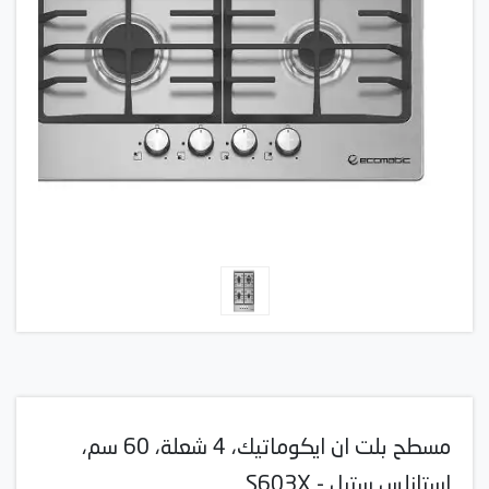
مسطح بلت ان ايكوماتيك، 4 شعلة، 60 سم،
استانلس ستيل - S603X