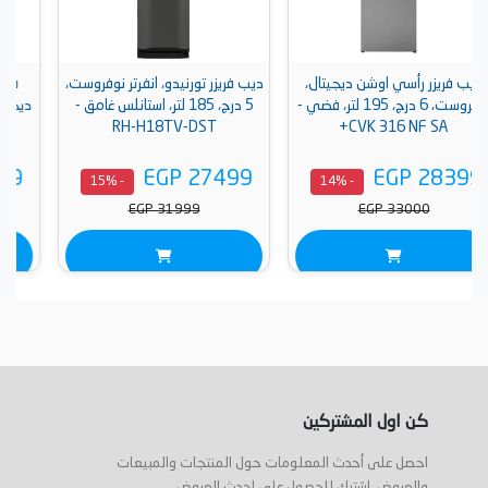
يجيتال،
ديب فريزر تورنيدو، انفرتر نوفروست،
فريزر رأسي توشيبا، نوفروس
ت، 6 درج، 195 لتر، فضي -
5 درج، 185 لتر، استانلس غامق -
ديجيتال، 238 لتر، 7 ادرا
GR-RU312WE-DMN(06)
RH-H18TV-DST
EGP 29999
EGP 27499
- 15%
- 15%
- 1
EGP 35000
EGP 31999
كن اول المشتركين
احصل على أحدث المعلومات حول المنتجات والمبيعات
والعروض. اشترك للحصول على احدث العروض .