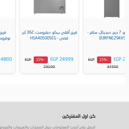
فريزر أفقي بيكو، ديفروست، 362 لتر،
فريزر ميلا، 8 أدراج، 277 لتر،
فضي - HSA40500SEG
نوفروست، أسود - FNS 4782 D
EGP 154800
EGP 24999
EGP
EGP
- 15%
- 15%
180000
29100
أضف إلى السلة
أضف إلى السلة
كن اول المشتركين
احصل على أحدث المعلومات حول المنتجات والمبيعات والعروض