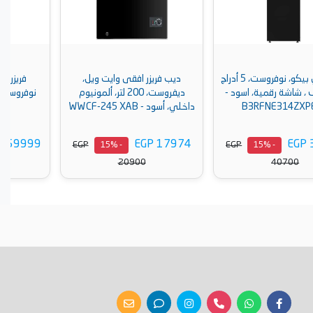
ديب فريزر افقى وايت ويل،
فريزر ميلا، 7 أدراج، 277 لتر،
ديفروست، 200 لتر، ألمونيوم
نوفروست، ستانلس ستيل - FNS
داخلي، أسود - WWCF-245 XAB
4782 E
EGP 159999
EGP 17974
EGP
EGP
- 14%
- 15%
186045
20900
أضف إلى السلة
أضف إلى السلة