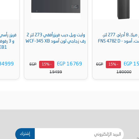
وايت ويل ديب فريزرأفقي 273 لتر 2
فريزر رأسي بيكو، نوفروست، 5 أدراج
رف زجاجي لون أسود WCF-345 XB
و 3 رفوف ، شاشة رقمية، اسود -
B3RFNE314ZXPEB1
EGP 34999
EGP 16769
EGP
EGP
- 15%
- 15%
40700
19499
أضف إلى السلة
أضف إلى السلة
إشترك
.