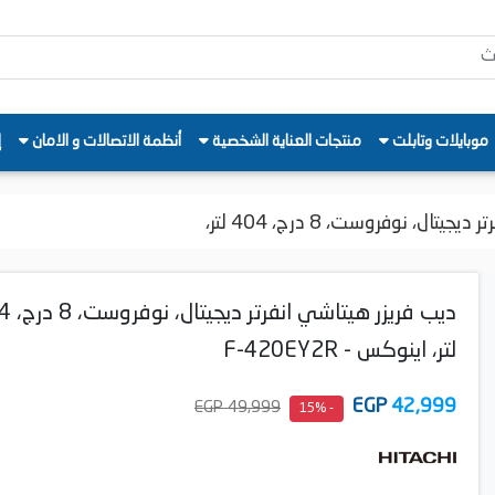
موبايلات وتابلت
منتجات العناية الشخصية
أنظمة الاتصالات و الامان
إ
ال، نوفروست، 8 درج، 404 لتر،
ديب فريزر هيتاش
لتر، اينوكس - F-420EY2R
EGP
42,999
49,999 EGP
- 15%