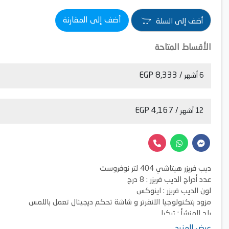
أضف إلى المقارنة
أضف إلى السلة
الأقساط المتاحة
/ 8,333 EGP
6 أشهر
/ 4,167 EGP
12 أشهر
ديب فريزر هيتاشي 404 لتر نوفروست
عدد أدراج الديب فريزر : 8 درج
لون الديب فريزر : اينوكس
مزود بتكنولوجيا الانفرتر و شاشة تحكم ديجيتال تعمل باللمس
بلد المنشأ : تركيا
5 سنوات ضمان بالإضافة إلى 10 سنوات على الكباس الانفرتر
عرض المزيد ....