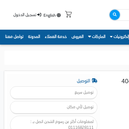
English
تسجيل الدخول
لكترونيات
الماركات
العروض
خدمة العملاء
المدونة
تواصل معنا
ي انفرتر ديجيتال، نوفروست، 8 درج، 404
التوصيل
توصيل سريع
توصيل لأي مكان
لمعلومات أكثر عن رسوم الشحن اتصل بـ :
01116828111