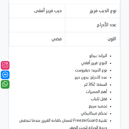
نوع الديب فريزر
ديب فريز أفقى
عدد الأدراج
اللون
فضي
البراند: بيكو
النوع: فريزر أفقي
نوع التبريد: ديفروست
عدد الادراج: بدون درج
السعة: 362 لتر
أهم المميزات
قفل للباب
تجميد سريع
تحكم ميكانيكي
تقنية FreezerGuard لضمان كفاءة الفريزر عندما تنخفض
درجة الحرارة لتحت الصفر