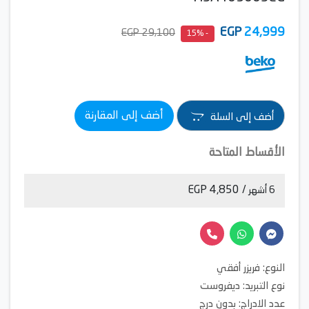
EGP
24,999
29,100 EGP
- 15%
أضف إلى المقارنة
أضف إلى السلة
الأقساط المتاحة
/ 4,850 EGP
6 أشهر
النوع: فريزر أفقي
نوع التبريد: ديفروست
عدد الادراج: بدون درج