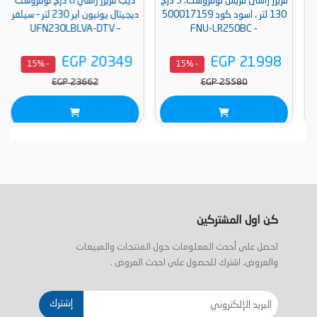
فريزر راسى فريش نوفروست، 5 درج
ديب فريزر راسي 6 درج نوفروست
130 لتر ، اسود كود 500017159
ديجيتال يونيون اير 230 لتر – سيلفر
– UFN230LBLVA-DTV
- FNU-LR250BC
EGP 20349
EGP 21998
- 15%
- 15%
EGP 23662
EGP 25580
كن اول المشتركين
احصل على أحدث المعلومات حول المنتجات والمبيعات
والعروض. اشترك للحصول على احدث العروض .
إشترك