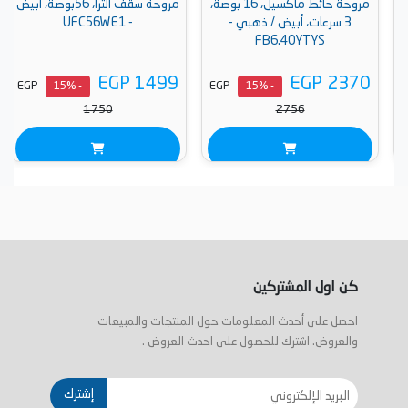
مروحة حائط ماكسيل، 16 بوصة،
مروحة سقف الترا، 56بوصة، أبيض
3 سرعات، أبيض / ذهبي -
- UFC56WE1
FB6.40YTYS
EGP 1499
EGP 2370
EGP
EGP
- 15%
- 15%
1750
2756
كن اول المشتركين
احصل على أحدث المعلومات حول المنتجات والمبيعات
والعروض. اشترك للحصول على احدث العروض .
إشترك