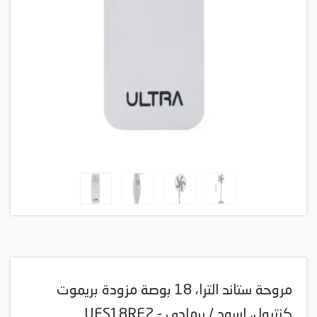
مروحة ستاند الترا، 18 بوصة مزودة بريموت
كنترول، اسود / ررمادي - UFS18RE2