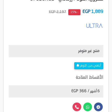
EGP
1,889
2,197 EGP
- 15%
منتج غير متوفر
أبلغني حين التوفر
الأقساط المتاحة
/ 366 EGP
6 أشهر