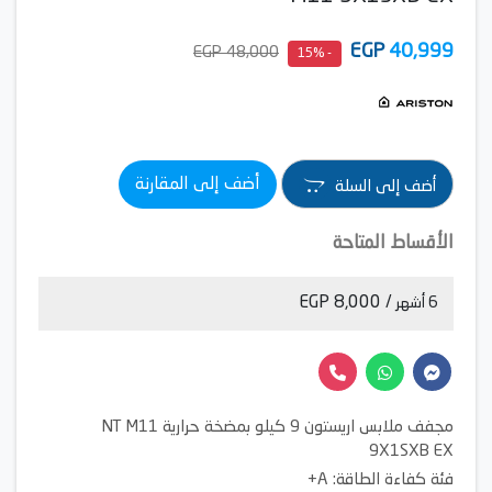
EGP
40,999
48,000 EGP
- 15%
أضف إلى المقارنة
أضف إلى السلة
الأقساط المتاحة
/ 8,000 EGP
6 أشهر
مجفف ملابس اريستون 9 كيلو بمضخة حرارية NT M11
9X1SXB EX
فئة كفاءة الطاقة: A+