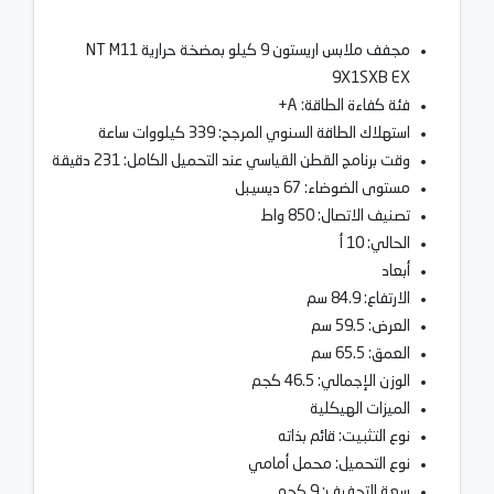
مجفف ملابس اريستون 9 كيلو بمضخة حرارية NT M11
9X1SXB EX
فئة كفاءة الطاقة: A+
استهلاك الطاقة السنوي المرجح: 339 كيلووات ساعة
وقت برنامج القطن القياسي عند التحميل الكامل: 231 دقيقة
مستوى الضوضاء: 67 ديسيبل
تصنيف الاتصال: 850 واط
الحالي: 10 أ
أبعاد
الارتفاع: 84.9 سم
العرض: 59.5 سم
العمق: 65.5 سم
الوزن الإجمالي: 46.5 كجم
الميزات الهيكلية
نوع التثبيت: قائم بذاته
نوع التحميل: محمل أمامي
سعة التجفيف: 9 كجم