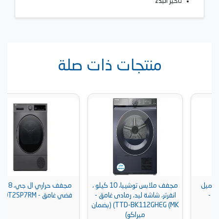
تأخير البدء
منتجات ذات صلة
مجفف ملابس توشيبا، 10 كيلو ،
مجفف حراري ال جي، 8 كجم،
انفرتر، شاشة ليد، رمادى غامق -
فضي غامق - RH80T2SP7RM
TTD-BK112GHEG (MK) (بضمان
ميراكو)