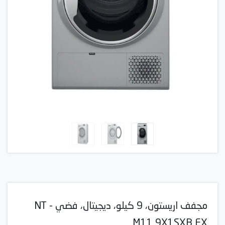
مجفف اريستون، 9 كيلو، ديجيتال، فضي - NT
M11 9X1SXB EX