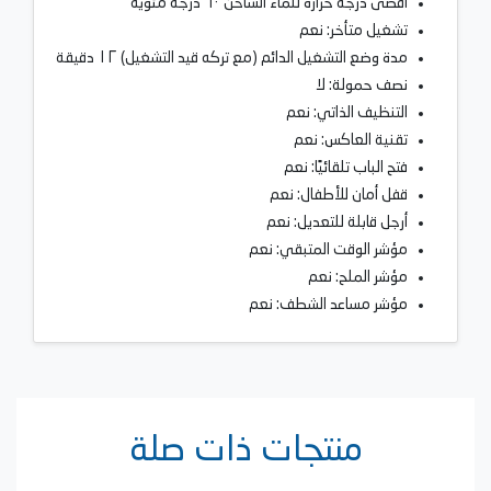
أقصى درجة حرارة للماء الساخن ٦٠ درجة مئوية
تشغيل متأخر: نعم
مدة وضع التشغيل الدائم (مع تركه قيد التشغيل) ١٢ دقيقة
نصف حمولة: لا
التنظيف الذاتي: نعم
تقنية العاكس: نعم
فتح الباب تلقائيًا: نعم
قفل أمان للأطفال: نعم
أرجل قابلة للتعديل: نعم
مؤشر الوقت المتبقي: نعم
مؤشر الملح: نعم
مؤشر مساعد الشطف: نعم
منتجات ذات صلة