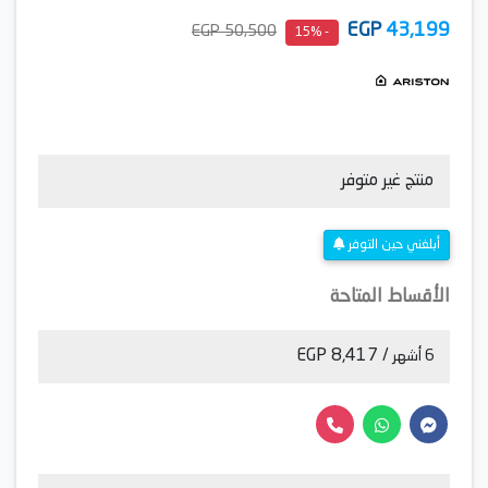
EGP
43,199
50,500 EGP
- 15%
منتج غير متوفر
أبلغني حين التوفر
الأقساط المتاحة
/ 8,417 EGP
6 أشهر