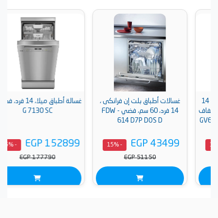
غسالات أطباق بلت إن فرانكى ،
غسالة أطباق ميلا، 14 فرد، فضي -
14 فرد، 60 سم، فضي - FDW
G 7130 SC
614 D7P DOS D
EGP 152899
EGP 43499
- 15%
- 15%
EGP 177790
EGP 51150