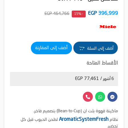
EGP
396,999
464,766 EGP
- 15%
أضف إلى المقارنة
أضف إلى السلة
الأقساط المتاحة
/ 77,461 EGP
6 أشهر
ماكينة قهوة بلت ان (Bean-to-Cup) بتصميم فاخر.
AromaticSystemFresh
نظام
لطحن الحبوب قبل كل
تحضير.