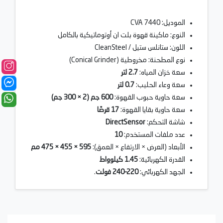
الموديل: CVA 7440
النوع: ماكينة قهوة بلت ان أوتوماتيكية بالكامل
اللون: ستانلس ستيل / CleanSteel
نوع المطحنة: مخروطية (Conical Grinder)
سعة خزان المياه:
2.7 لتر
سعة وعاء الحليب:
0.7 لتر
سعة حاوية حبوب القهوة:
600 جم (2 × 300 جم)
سعة حاوية بقايا القهوة:
17 قرصًا
شاشة التحكم:
DirectSensor
عدد ملفات المستخدم:
10
الأبعاد (العرض × الارتفاع × العمق):
595 × 455 × 475 مم
القدرة الكهربائية:
1.45 كيلوواط
الجهد الكهربائي:
220–240 فولت
.