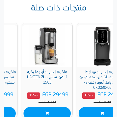
منتجات ذات صلة
كا
ماكينة إسبريسو أوتوماتيكية
ماكينة تحضير القهوة و الإسبري
كوبين،
أوكين، فضي - UAKEEN ZL-
فيليبس، 1500 وات،
ى -
1505
مستوى طحن، أسود - 241
50 (ضمان راية)
EGP 39999
EGP 29499
- 16%
- 15%
EGP 47594
EGP 34302