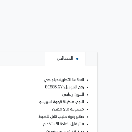
الخصائص
العلامة التجارية:ديلونجي
رقم الموديل: EC885.GY
اللـون: رمادي
النوع: ماكينة قهوة اسبريسو
مصنوعة من: معدن
صانع رغوة حليب قابل للضبط
فلتر قابل لاعادة الاستخدام
صينية تنقيط بمستويين