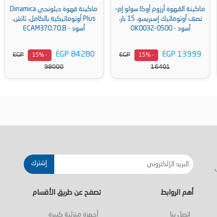
ماكينة القهوة أرزوم أوكا سولو إم–
ماكينة قهوة ديلونجي Dinamica
نصف أوتوماتيك إسبريسو، 15 بار،
Plus أوتوماتيكية بالكامل، تاتش،
أسود - OK0032-0500
أسود - ECAM370.70.B
EGP 84280
EGP 13999
EGP
EGP
- 15%
- 15%
98000
16401
أضف إلى السلة
أضف إلى السلة
إشترك
.
أهم الروابط
تصفح عن طريق الأقسام
اتصل بنا
أجهزة منزلية كبيرة