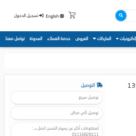
English
تسجيل الدخول
لكترونيات
الماركات
العروض
خدمة العملاء
المدونة
تواصل معنا
ونجي ديديكا ارتي، 1 لتر، 1350
التوصيل
توصيل سريع
توصيل لأي مكان
لمعلومات أكثر عن رسوم الشحن اتصل بـ :
01116828111