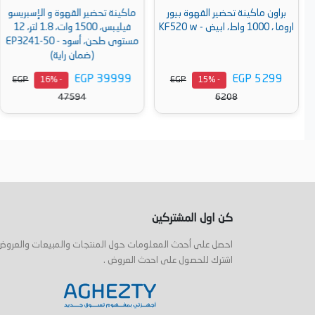
براون ماكينة تحضير القهوة بيور
ماكينة تحضير القهوة و الإسبريسو
اروما ، 1000 واط، ابيض - KF520 w
فيليبس، 1500 وات، 1.8 لتر، 12
مستوى طحن، أسود - EP3241-50
(ضمان راية)
EGP 39999
EGP 5299
EGP
EGP
- 16%
- 15%
47594
6208
أضف إلى السلة
أضف إلى السلة
كن اول المشتركين
احصل على أحدث المعلومات حول المنتجات والمبيعات والعروض
اشترك للحصول على احدث العروض .