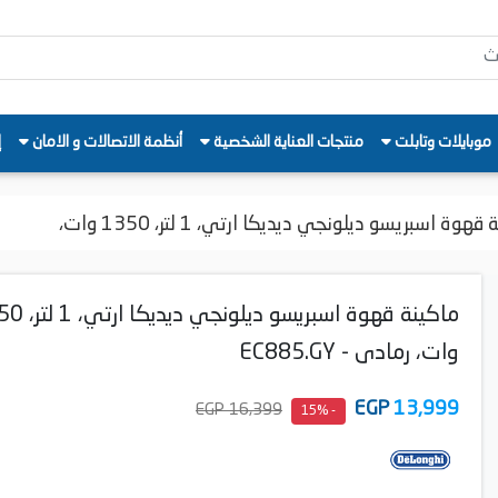
موبايلات وتابلت
منتجات العناية الشخصية
أنظمة الاتصالات و الامان
إ
هوة اسبريسو ديلونجي ديديكا ارتي، 1 لتر، 1350 وات،
ماكينة قهوة اسبريسو ديل
وات، رمادى - EC885.​GY
EGP
13,999
16,399 EGP
- 15%