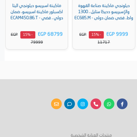
ديلونجي ماكينة صناعة القهوة
ماكينة اسبريسو ديلونجي اليتا
والإسبريسو دديكا ستايل ، 1300
اكسبلور ماكينة اسبريسو، ضمان
واط، فضى ضمان دولى - EC685.M
دولي ، فضي - ECAM450.86.T
EGP 68799
EGP 9999
EGP
EGP
- 15%
- 15%
79999
11717
أضف إلى السلة
أضف إلى السلة
منتجات العناية الشخصية