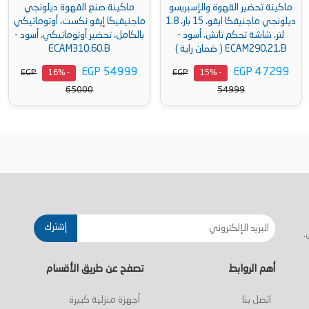
والإسبريسو
ماكينة صنع القهوة ديلونجي
ديلونجي ماجنيفكا ايفو، 15 بار، 1.8
ماجنيفيكا إيفو نكست، أوتوماتيكي
1450 وات، فض
، أسود -
بالكامل، تحضير أوتوماتيكي، أسود -
ECAM290.31.SB، (بضمان راية)
ECAM310.60.B
EGP 38999
EGP 54999
EGP
EGP
- 16%
- 16%
46000
65000
أضف إلى السلة
أضف إلى السلة
إشترك
.
أهم الروابط
تصفح عن طريق الأقسام
اتصل بنا
أجهزة منزلية كبيرة