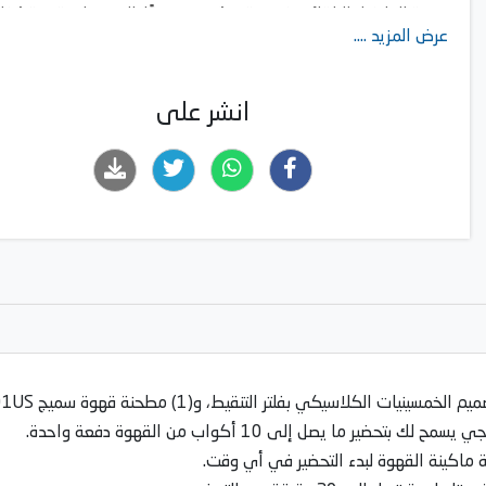
برمجة التشغيل التلقائي في وقت مُحدد مسبقًا، للاستمتاع بقهوة مُفلت
عرض المزيد ....
في الوقت المُناسب.
آلة قهوة مُفلترة: تُحضّر حتى ١٠ أكواب.
انشر على
ر ما يصل إلى 10 أكواب من القهوة دفعة واحدة.
ة ماكينة القهوة لبدء التحضير في أي وقت.