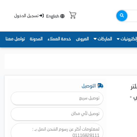
English
تسجيل الدخول
لكترونيات
الماركات
العروض
خدمة العملاء
المدونة
تواصل معنا
تر
التوصيل
يمي -
توصيل سريع
توصيل لأي مكان
لمعلومات أكثر عن رسوم الشحن اتصل بـ :
01116828111