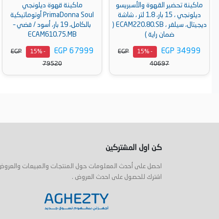
ة والأسبريسو
ماكينة قهوة ديلونجي
ماكينة تحضير القهوة 
ديلونجي ، 15 بار، 1.8 لتر ، شاشة
PrimaDonna Soul أوتوماتيكية
ديجيتال، سيلفر ، ECAM220.80.SB (
بالكامل، 19 بار، أسود / فضي –
لتر، شاشة تحكم تاتش
 )
ECAM610.75.MB
ECAM290.21.B ( ضمان راية )
EGP 47299
EGP 67999
EGP
EGP
- 15%
- 15%
- 
54999
79520
ة
أضف إلى السلة
أضف إلى السلة
كن اول المشتركين
احصل على أحدث المعلومات حول المنتجات والمبيعات والعروض
اشترك للحصول على احدث العروض .