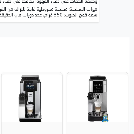
وظيفة الحفاظ على دفء القهوة: تحافظ على دفء قهوتك لمدة تصل إ
ميزات المطحنة: مطحنة مخروطية قابلة للإزالة من الفول
سعة قمع الحبوب: 350 غرام، عدد دورات في الدقيقة: 450، سعة وعاء المسحوق: 130 غرام.