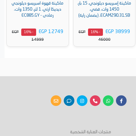
ماكينة إسبريسو ديلونجي، 15 بار،
ماكينة قهوة اسبريسو ديلونجي
ماكينة قهوة ديلونجي ديد
ي،
ديديكا ارتي، 1 لتر، 1350 وات،
يدوية، تبخير للحليب، تعمل
رمادى - EC885.​GY
المطحونة، 
EC890.PK
EGP 14899
EGP 12749
EGP
EGP
- 15%
- 16%
17497
14999
أضف إلى السلة
أضف إلى السلة
منتجات العناية الشخصية