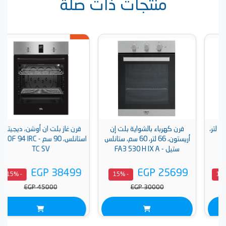
منتجات ذات صلة
فرن كهرباء بالشواية بلت إن
فرن غاز بلت ان أوشن، ديجيتال،
أريستون، 66 لتر، 60 سم، ستانلس
استانلس، 90 سم - OGVOF 94 IRC
ستيل - FA3 530 H IX A
TC SV
EGP 38499
EGP 25699
- 15%
- 15%
EGP 45000
EGP 30000