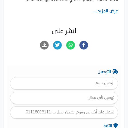
نظام تنظيف Pyrolytic ذاتي التنظيف لسهولة الصيانة.
شاشة LCD رقمية سهلة الاستخدام.
عرض المزيد ....
تحكم إلكتروني دقيق في درجة الحرارة.
شواية فردية وشواية مزدوجة بقوة 2.69 كيلوواط.
وظيفة الحفاظ على دفء الطعام.
انشر على
مؤقت إلكتروني وساعة رقمية مدمجة.
مروحة تبريد لضمان الأمان أثناء التشغيل.
قفل أمان للأطفال.
باب بارد الملمس لا تتجاوز حرارته 65 درجة مئوية.
التوصيل
توصيل سريع
توصيل لأي مكان
لمعلومات أكثر عن رسوم الشحن اتصل بـ : 01116828111
الثقة