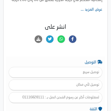
إمكانية التحكم في درجة الحرارة بنطاق من 80 إلى 200 درجة
مئوية
عرض المزيد ....
خاصية الحمل الحراري التي تساعد على طهي الطعام بشكل
متساوٍ
شبكة تحمير قابلة للفك والتركيب
انشر على
التوصيل
توصيل سريع
توصيل لأي مكان
لمعلومات أكثر عن رسوم الشحن اتصل بـ : 01116828111
الثقة