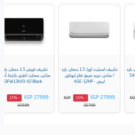
تكييف اسبليت اورا، 1.5 حصان، بارد
تكييف فريش 1.5 حصان، بارد و
/ ساخن، تبريد سريع، فلتر ايونايزر،
ساخن، سمارت انفرتر، بلازما، أسود -
ابيض - AGE-12HP
SIFW13H/O-X2 Black
EGP 27999
EGP 27999
EGP
EGP
- 15%
- 15%
32599
32700