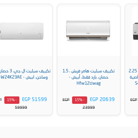
تكييف سبليت هامر فريش ، 1.5
تكييف سبليت ال جي، 3 حصان، بارد
حصان، بارد فقط، أبيض -
وساخن، ابيض - S4-W24K23AE
Hfw12ciwag
EGP 51599
EGP 20639
EGP
EGP
- 15%
- 15%
59999
23999