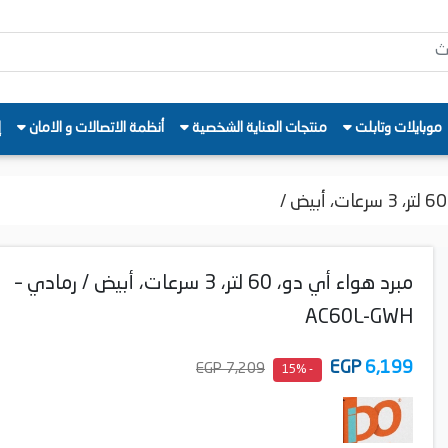
موبايلات وتابلت
منتجات العناية الشخصية
أنظمة الاتصالات و الامان
إ
مبرد هواء أي دو، 60 لتر، 3 سرعات، أبيض / رمادي –
AC60L-GWH
EGP
6,199
7,209 EGP
- 15%