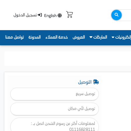
English
تسجيل الدخول
لكترونيات
الماركات
العروض
خدمة العملاء
المدونة
تواصل معنا
التوصيل
توصيل سريع
توصيل لأي مكان
لمعلومات أكثر عن رسوم الشحن اتصل بـ :
01116828111