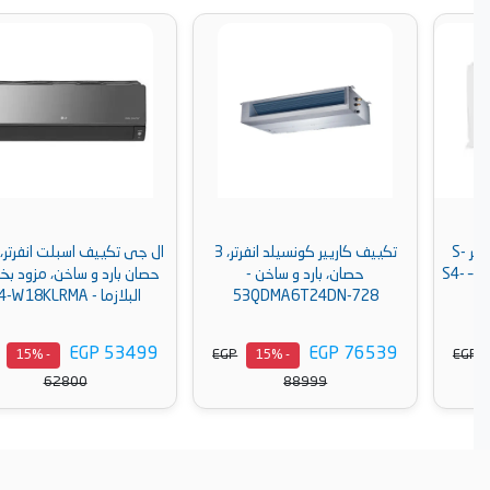
تكييف كاريير كونسيلد انفرتر، 3
ال جى تكييف اسبلت انفرتر، 2.25
حصان، بارد و ساخن -
حصان بارد و ساخن، مزود بخاصية
53QDMA6T24DN-728
البلازما - S4-W18KLRMA
EGP 53499
EGP 76539
EGP
EGP
- 15%
- 15%
62800
88999