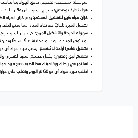
متوسطة، منخفضة) تخصيص تدفق الهواء بما يتناسب 
هواء نظيف وصحي
:
يحتوي المبرد على فلاتر عالية ا
خزان مياه كبير للتشغيل المستمر
:
تشغيل المبرد تلقائيًا عند نفاذ المياه، مما يمنع التلف
سهولة الحركة والتشغيل المريح
:
تم تجهيز المبرد بأرب
لمستوى المياه وسرعة المروحة تشغيلًا بسيطًا وبديهيًا
تشغيل هادئ لراحة لا تُنقطع
:
يعمل مبرد هواء أي دو 60 لتر بأقل ضوض، مما يجعله مثاليًا للاستخدام في غرف النوم أو المكاتب دون إزعاج نومك أو 
تصميم أنيق وعصري
:
يكمل تصميم المبرد العصري والأن
استثمر في راحتك ورفاهيتك هذا الصيف مع مبرد هواء أي د
اطلب مبرد هواء أي دو 60 لتر اليوم وتغلب على حرارة الصيف بأسلوب عصري