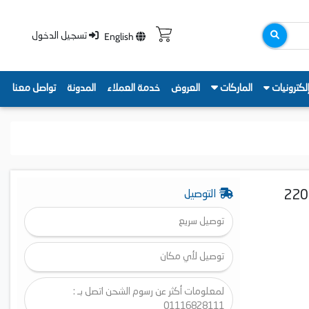
English
تسجيل الدخول
لكترونيات
الماركات
العروض
خدمة العملاء
المدونة
تواصل معنا
ي فيليبس 1000 Series، سعة 1.7 لتر، 2200
التوصيل
توصيل سريع
توصيل لأي مكان
لمعلومات أكثر عن رسوم الشحن اتصل بـ :
01116828111