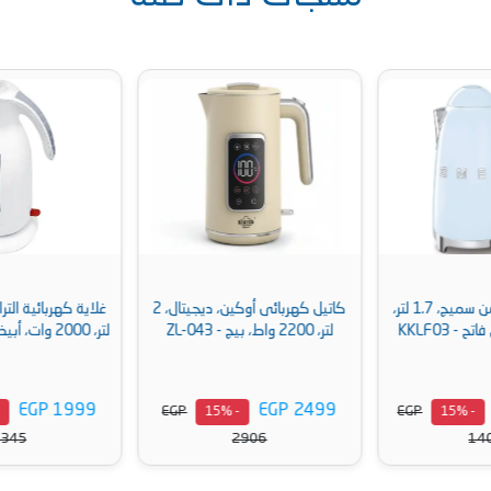
كاتيل كهربائى أوكين، ديجيتال، 2
غلاية كهربائية الترا من زهران، 1.7
لتر، 2200 واط، بيج - ZL-043
لتر، 2000 وات، أبيض - KO6101EG
EGP 1999
EGP 2499
EGP
EGP
- 15%
- 15%
2345
2906