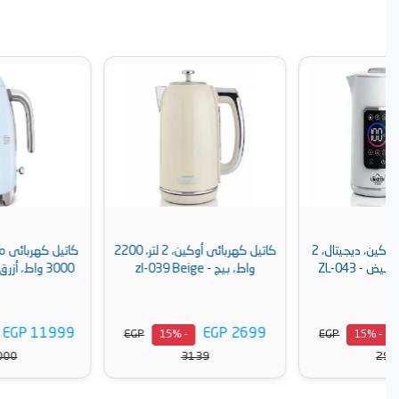
كاتيل كهربائى أوكين، 2 لتر، 2200
كاتيل كهربائى من سميج، 1.7 لتر،
واط، بيج - zl-039 Beige
3000 واط، أزرق فاتح - KKLF03
EGP 11999
EGP 2699
EGP
EGP
- 15%
- 15%
14000
3139