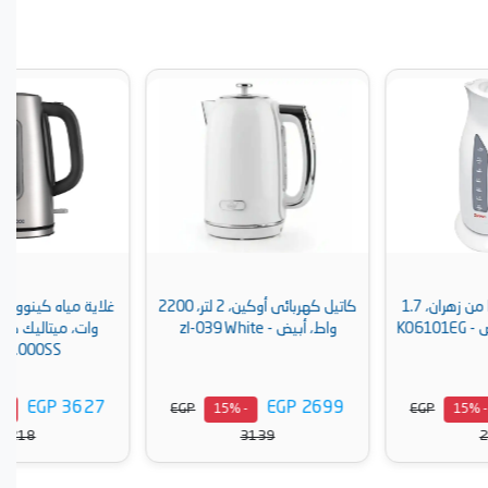
كاتيل كهربائى أوكين، 2 لتر، 2200
غلاية مياه كينوود، 1.7 لتر, 2200
واط، أبيض - zl-039 White
وات، ميتاليك ضمان دولى -
ZJM10.000SS
EGP 3627
EGP 2699
EGP
EGP
- 15%
- 15%
4218
3139