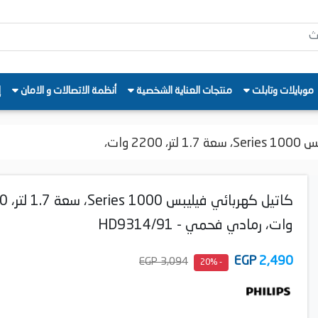
موبايلات وتابلت
منتجات العناية الشخصية
أنظمة الاتصالات و الامان
إ
220 وات،
كاتيل كهربائ
وات، رمادي فحمي - HD9314/91
EGP
2,490
3,094 EGP
- 20%