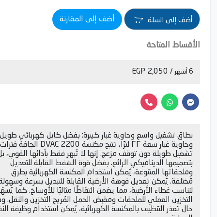
أضف إلى المقارنة
أضف إلى السلة
الأقساط المتاحة
/ 2,050 EGP
6 أشهر
نطاق تشغيل واسع وحاوية غبار كبيرة: بفضل كابل كهربائي طويل
وحاوية غبار سعة ٢٢ لترًا، تتيح مكنسة DVAC 2200 الجافة فترات
تشغيل طويلة دون توقف مزعج. إنها لا تُبهر فقط بأدائها القوي، بل
بتصميمها الديناميكي الرائع. بفضل قوة الشفط القابلة للتعديل
وملحقاتها المتنوعة، يُمكن استخدام المكنسة الكهربائية بطرق
مُختلفة. يُمكن تعديل فوهة الأرضية القابلة للتبديل بسرعة وسهولة
لتناسب غطاء الأرضية، مما يضمن التقاطًا مثاليًا للأوساخ. كما يُسهّ
التخزين العملي للملحقات ومقبض الحمل المُريح التخزين والنقل. 
حال تعذر التنظيف بالمكنسة الكهربائية، يُمكن استخدام وظيفة النف