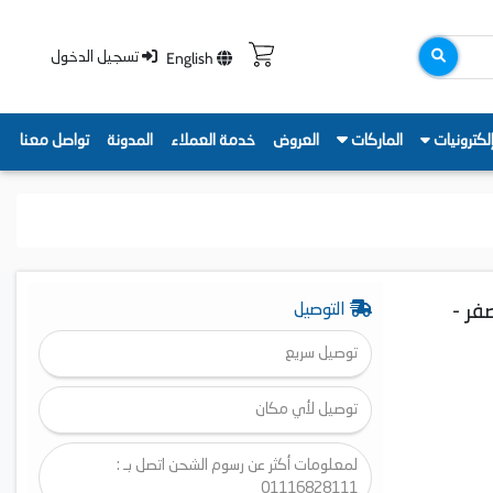
English
تسجيل الدخول
لكترونيات
الماركات
العروض
خدمة العملاء
المدونة
تواصل معنا
ة، 2200 وات، أصفر -
التوصيل
توصيل سريع
توصيل لأي مكان
لمعلومات أكثر عن رسوم الشحن اتصل بـ :
01116828111