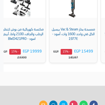
ممسحة بخار Vac & Steam بيسيل
مكنسة كهربائية من بوش لتنظيف
الكل في واحد، 1600 وات، أسود -
الرطب والجاف، 2100 واط، أبيض /
1977E
اسود - BWD421PRO
EGP 19999
EGP 15499
EGP
EGP
- 15%
- 15%
23300
18187
أضف إلى السلة
أضف إلى السلة