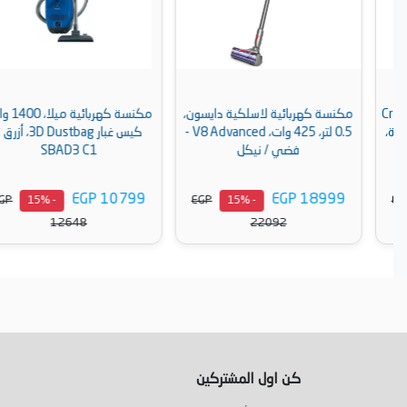
مكنسة كهربائية لاسلكية دايسون،
مكنسة كهربائية ميلا، 1400 واط،
0.5 لتر، 425 وات، V8 Advanced -
كيس غبار 3D Dustbag، أزرق -
فضي / نيكل
SBAD3 C1
EGP 10799
EGP 18999
EGP
EGP
- 15%
- 15%
12648
22092
أضف إلى السلة
أضف إلى السلة
كن اول المشتركين