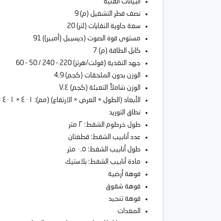
البيانات الفنية
نصف قطر التشغيل (م) 9
سعة حاوية النفايات (لتر) 20
مستوى قوة الصوت (ديسيبل (أمبير)) 91
كابل الطاقة (م) 7
جهد التغذية (فولت/هرتز) 220 - 240 / 50 - 60
الوزن بدون الملحقات (كجم) 4.9
الوزن شاملاً التعبئة (كجم) ٧.٤
الأبعاد (الطول × العرض × الارتفاع) (مم): ٤٠١ × ٤٠١ × ٥٣٧
نطاق التوريد
طول خرطوم الشفط: ٢ متر
عدد أنابيب الشفط: قطعتان
طول أنابيب الشفط: ٠.٥ متر
مادة أنابيب الشفط: بلاستيك
فوهة أرضية
فوهة شقوق
فوهة تنجيد
المعدات