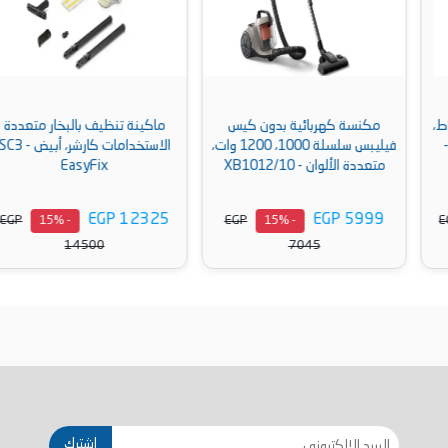
مكنسة كهربائية بدون كيس
ماكينة تنظيف بالبخار متعددة
فيليبس سلسلة 1000، 1200 وات،
الاستخدامات‎ كارشر، أبيض - SC3
متعددة الألوان - XB1012/10
EasyFix
EGP 12325
EGP 5999
EGP
EGP
- 15%
- 15%
14500
7045
أضف إلى السلة
أضف إلى السلة
إشترك