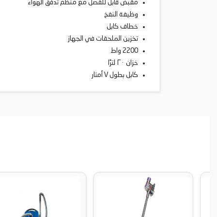
مقبض قابل للفصل مع منظم تدفق الهواء
وظيفة النفخ
خطاف كابل
تخزين الملحقات في الجهاز
2200 واط
خزان ٢٠ لترًا
كابل بطول ٧ أمتار