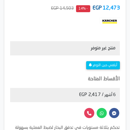
EGP
12,473
14,503 EGP
- 14%
منتج غير متوفر
أبلغني حين التوفر
الأقساط المتاحة
/ 2,417 EGP
6 أشهر
تحكم بثلاثة مستويات في تدفق البخار لضبط العملية بسهولة