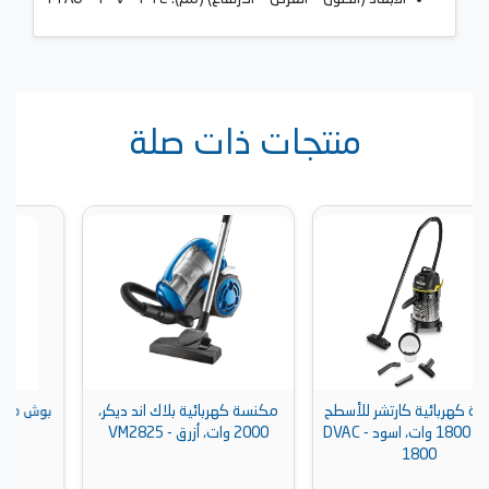
منتجات ذات صلة
سطح
مكنسة كهربائية بلاك اند ديكر،
بوش مكنسة 2400 وات، أحمر -
180 وات، اسود - DVAC
2000 وات، أزرق - VM2825
BSGL3MULT3