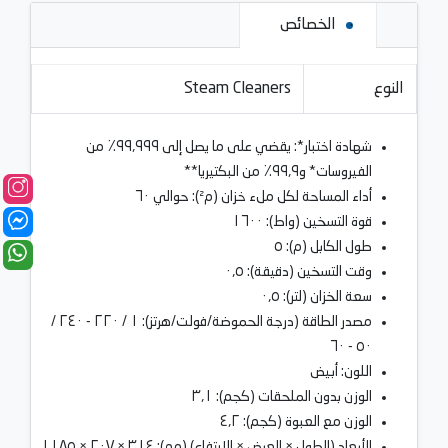
الخصائص
النوع
Steam Cleaners
شهادة اختبار*: يقضي على ما يصل إلى ٩٩٫٩٩٩٪ من
الفيروسات* و٩٩٫٩٪ من البكتيريا**
أداء المساحة لكل ملء خزان (م²): حوالي ٦٠
قوة التسخين (واط): ١٦٠٠
طول الكابل (م): ٥
وقت التسخين (دقيقة): ٠٫٥
سعة الخزان (لتر): ٠٫٥
مصدر الطاقة (درجة الحموضة/فولت/هرتز): ١ / ٢٢٠ - ٢٤٠ /
٥٠ - ٦٠
اللون: أبيض
الوزن بدون الملحقات (كجم): ٣٫١
الوزن مع العبوة (كجم): ٤٫٢
الأبعاد (الطول × العرض × الارتفاع) (مم): ٣١٤ × ٢٠٧ × ١١٨٥