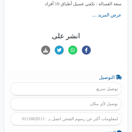
سعة الغسالة : تكفي غسيل أطباق 10 أفراد
مزودة بشاشة ديجيتال تعمل باللمس إل إي دي و 7 برامج
عرض المزيد ....
لغسيل الأطباق
انشر على
التوصيل
توصيل سريع
توصيل لأي مكان
لمعلومات أكثر عن رسوم الشحن اتصل بـ : 01116828111