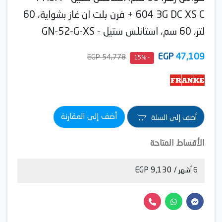
604 3G DC XS C + فرن بلت ان غاز بشواية، 60
لتر، 60 سم، استانلس ستيل - GN-52-G-XS
EGP
47,109
54,778 EGP
- 15%
أضف إلى المقارنة
أضف إلى السلة
الأقساط المتاحة
/ 9,130 EGP
6 أشهر