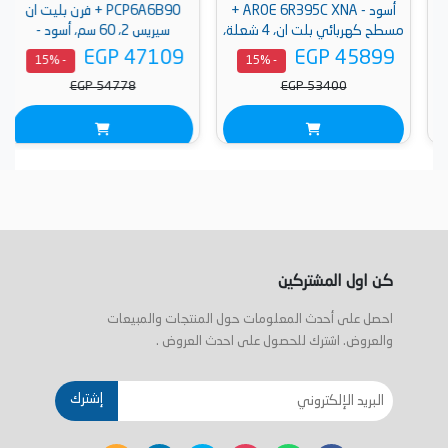
أسود - AROE 6R395C XNA +
PCP6A6B90 + فرن بليت ان
مسطح كهربائي بلت ان، 4 شعلة،
سيريس 2، 60 سم، أسود -
اسود - HR 611 C A
HBF011BA1
EGP 47109
EGP 45899
- 15%
- 15%
EGP 54778
EGP 53400
كن اول المشتركين
احصل على أحدث المعلومات حول المنتجات والمبيعات
والعروض. اشترك للحصول على احدث العروض .
إشترك