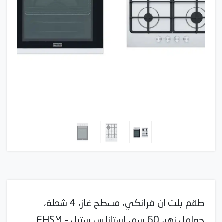
طقم بلت ان فرانكي، مسطح غاز، 4 شعلة،
حوامل زهر، 60 سم، استانلس ستيل - FHSM