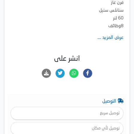
فرن غاز
ستانلس ستيل
60 لتر
8وظائف
الابعاد الارتفاع 59.5*العرض 59.5*العمق 54.3 سم
عرض المزيد ....
النوع: غاز مستقل
عدد المواقد: 4
دعم عموم: CAST-IRON
انشر على
العرض الكلي: 590.00 ملم
نوع المقابض: SMART
التوصيل
توصيل سريع
توصيل لأي مكان