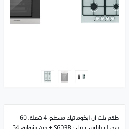
طقم بلت ان ايكوماتيك مسطح، 4 شعلة، 60
سم، استانلس ستيل - S603B + فرن بشواية، 64