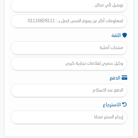
تجويف مسطح للفرن
توصيل لأي مكان
مع حوامل من الكروم
6 مستويات للصينية والشبكه
لمعلومات أكثر عن رسوم الشحن اتصل بـ : 01116828111
1 صينية عادية
الثقة
1 صينية عميقة اضافية
زجاج باب الفرن مصنع ب SCHOTT بألمانيا
منتجات أصلية
لمبه اضاءة
وكيل حصري لعلامات تجارية كبرى
الدفع
الدفع عند الاستلام
الاسترجاع
إرجاع المنتج مجانا