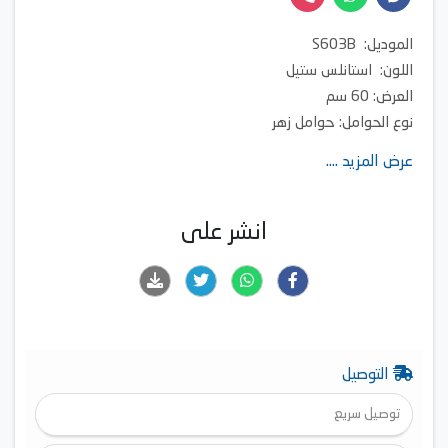
الموديل: S603B
اللون: استانلس ستيل
العرض: 60 سم
نوع الحوامل: حوامل زهر
اشعال ذاتى: متاح
عرض المزيد ....
امان: أمان كامل
عدد الشعلات: 4
فرن غاز-شواية غاز
انشر على
استانليس ستيل
بالمروحة
اشعال اوتوماتيك للفرن والشواية
امان كامل
ايطالي
التوصيل
مزود بسيخ شوي
مروحة تبريد حراري
توصيل سريع
اكبرسعه لتريه 64 لتر XL