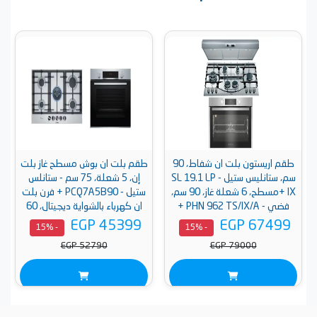
طقم اريستون بلت ان شفاط، 90
طقم بلت ان بوش مسطح غاز بلت
سم، ستانليس ستيل - SL 19.1 LP
إن، 5 شعلة، 75 سم - ستانلس
IX +مسطح، 6 شعلة غاز، 90 سم،
ستيل - PCQ7A5B90 + فرن بلت
فضي - PHN 962 TS/IX/A +
ان كهرباء بالشواية ديجيتال، 60
فرن، 96 لتر ، ستانلس ستيل -
سم، ستانلس ستيل - HBJ534ES0
EGP 45399
EGP 67499
- 15%
- 15%
AROG 9R2F3NG XNA
EGP 52790
EGP 79000