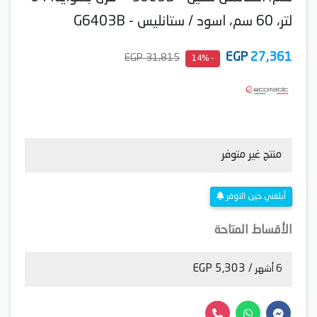
لتر، 60 سم، اسود / ستانليس - G6403B
EGP
27,361
31,815 EGP
- 14%
منتج غير متوفر
أبلغني حين التوفر
الأقساط المتاحة
/ 5,303 EGP
6 أشهر