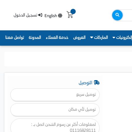
English
تسجيل الدخول
لكترونيات
الماركات
العروض
خدمة العملاء
المدونة
تواصل معنا
التوصيل
توصيل سريع
توصيل لأي مكان
لمعلومات أكثر عن رسوم الشحن اتصل بـ :
01116828111