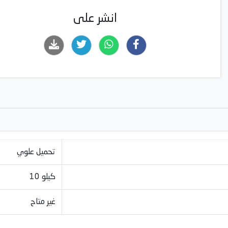
الأبعاد (الارتفاع × العرض × العمق): 96.8 × 56.4 × 57.8 سم
انشر على
تحميل علوي
10 كيلو
غير متاح