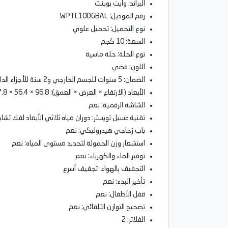
البراند: وايت بوينت
رقم الموديل: WPTL10DGBAL
نوع التحميل: تحميل علوي
السعة: 10 كجم
نوع الحلة: حلة ماسية
اللون: فضي
الضمان: 5 سنوات للجسم الخارجي و2 سنة للأجزاء الداخلية
الأبعاد (الارتفاع × العرض × العمق): 96.8 × 56.4 × 57.8 سم
الشاشة الرقمية: نعم
تقنية غسيل تويستر: دوران مياه ثلاثي الأبعاد لفك تش
باب زجاجي هيدروليكي: نعم
استشعار وزن الحمولة لتحديد مستوى المياه: نعم
توفير الماء والكهرباء: نعم
التجفيف بالهواء: تجفيف أسرع
تأخير البدء: نعم
قفل الأطفال: نعم
تصحيح التوازن التلقائي: نعم
الفلاتر: 2