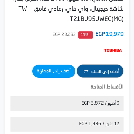
شاشة ديجيتال، واي فاي، رمادي غامق - TW-
T21BU95UWEG(MG)
EGP
19,979
23,232 EGP
- 15%
أضف إلى المقارنة
أضف إلى السلة
الأقساط المتاحة
/ 3,872 EGP
6 أشهر
/ 1,936 EGP
12 أشهر