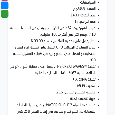
المواصفات
السعة
: 8.5كجم
عدد اللفات
: 1400
عدد البرامج
: 15
موتور انفرتر: يوفر 67٪ من الكهرباء ، ويقلل من الضوضاء بنسبة
10٪ ، وعمر افتراضي أكثر من 10 سنوات.
بخار يعمل على تعقيم الملابس بنسبة 99.99%.
مولد الفقاعات الهوائية UFB: تعمل على تحقيق اداء افضل
للتنظيف والقضاء على البقع وتزيد من كفاءة الغسيل بنسبة
8%.
تقنية ™THE GREATWAVES: يعمل على حماية الألون - توفير
الطاقة بنسبة 67% - كفاءة التنظيف العالية
تقينة AROMA +
سمارت Wi-Fi
خاصية الغسيل السريع : 15 د
دورة تنظيف الحلة
فلتر تنقية المياه ™WATER SHIELD: ينقي المياه الداخلة
للغسالة من الشوائب و يساهم في إطالة العمر الافتراضي