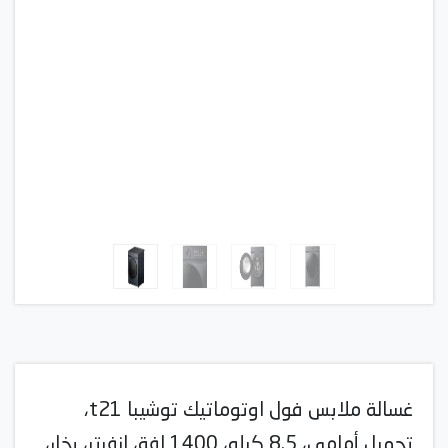
غسالة ملابس فول اوتوماتيك توشيبا t21،
تحميل أمامي، 8.5 كيلو، 1400 لفة، انفرتر، بخار،