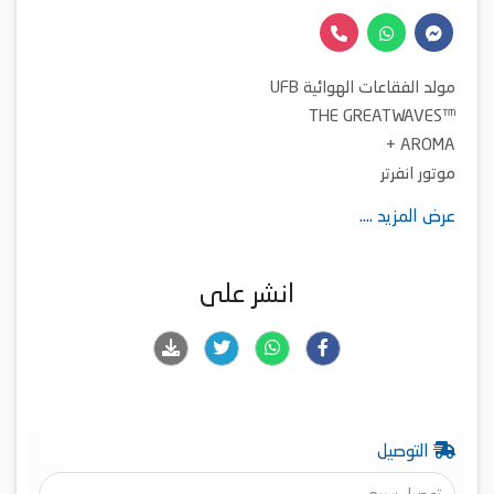
مولد الفقاعات الهوائية UFB
™THE GREATWAVES
AROMA +
موتور انفرتر
سمارت Wi-Fi
عرض المزيد ....
بخار
الغسيل السريع 15 د
دورة تنظيف الحلة
انشر على
فلتر تنقية المياه ™WATER SHIELD
التوصيل