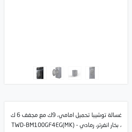
غسالة توشيبا تحميل امامي، 9ك مع مجفف 6 ك
، بخار انفرتر، رمادي - TWD-BM100GF4EG(MK)