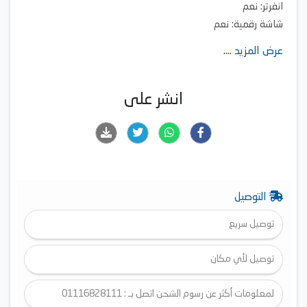
انفرتر: نعم
شاشة رقمية: نعم
مجفف: نعم
عرض المزيد ....
عدد اللفات: 1400 لفة
غسيل سريع: 12 دقيقة
عدد الرامج: 12 برنامج
انشر على
التوصيل
توصيل سريع
توصيل لأي مكان
لمعلومات أكثر عن رسوم الشحن اتصل بـ : 01116828111