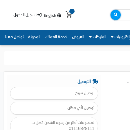
English
تسجيل الدخول
لكترونيات
الماركات
العروض
خدمة العملاء
المدونة
تواصل معنا
سود -
التوصيل
توصيل سريع
توصيل لأي مكان
لمعلومات أكثر عن رسوم الشحن اتصل بـ :
01116828111