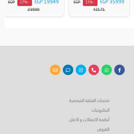
EGP 19949
EGP 35999
EGP
EGP
- 17%
- 15%
23999
42171
أضف إلى السلة
أضف إلى السلة
منتجات العناية الشخصية
اليكترونيات
أنظمة الاتصالات و الامان
العروض