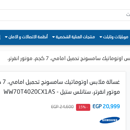
موبايلات وتابلت
منتجات العناية الشخصية
أنظمة الاتصالات و الامان
إ
توماتيك سامسونج تحميل امامي، 7 كجم، موتور انفرتر،
غسالة ملاب
موتور انفرتر، ستانلس ستيل - WW70T4020CX1AS
EGP
20,999
24,600 EGP
- 15%