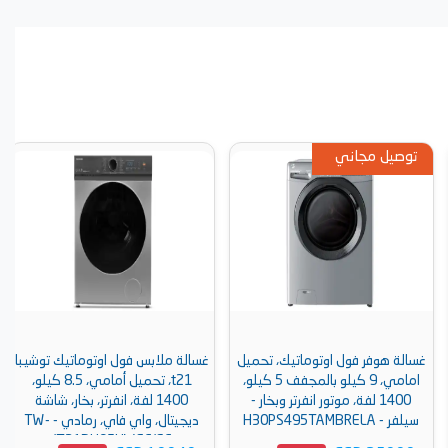
توصيل مجاني
غسالة هوفر فول اوتوماتيك، تحميل
غسالة ملابس فول اوتوماتيك توشيبا
امامي، 9 كيلو بالمجفف 5 كيلو،
t21، تحميل أمامي، 8.5 كيلو،
1400 لفة، موتور انفرتر وبخار -
1400 لفة، انفرتر، بخار، شاشة
سيلفر - H30PS495TAMBRELA
ديجيتال، واي فاي، رمادي - TW-
T21BU95UWEG(SG)