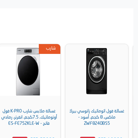
شارب
غسالة فول اتوماتيك زانوسي بيرلا
غسالة ملابس شارب K-PRO فول
ماكس، 8 كجم، أسود -
أوتوماتيك، 7.5كجم، انفرتر، رمادي
ZWF8240BS5
فاتح - ES-FE752KLE-W