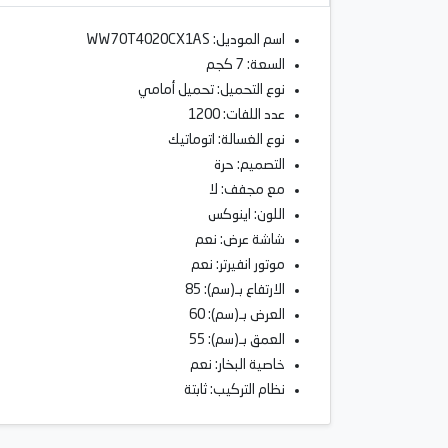
اسم الموديل: WW70T4020CX1AS
السعة: 7 كجم
نوع التحميل: تحميل أمامي
عدد اللفات: 1200
نوع الغسالة: اتوماتيك
التصميم: حرة
مع مجفف: لا
اللون: اينوكس
شاشة عرض: نعم
موتور انفيرتر: نعم
الارتفاع بـ(سم): 85
العرض بـ(سم): 60
العمق بـ(سم): 55
خاصية البخار: نعم
نظام التركيب: ثابتة