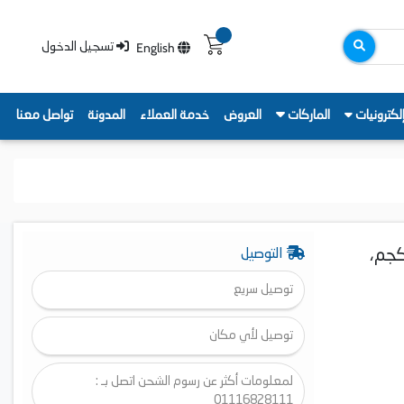
English
تسجيل الدخول
لكترونيات
الماركات
العروض
خدمة العملاء
المدونة
تواصل معنا
س اوتوماتيك سامسونج تحميل امامي، 7 كجم،
التوصيل
توصيل سريع
توصيل لأي مكان
لمعلومات أكثر عن رسوم الشحن اتصل بـ :
01116828111