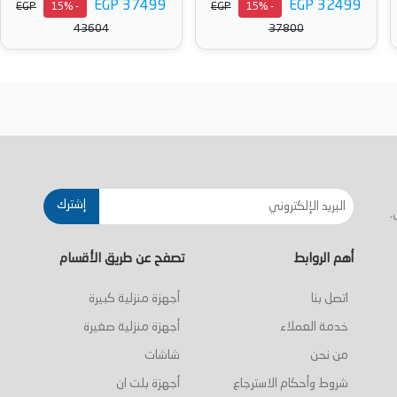
EGP 37499
EGP 32499
EGP
EGP
- 15%
- 15%
43604
37800
أضف إلى السلة
أضف إلى السلة
إشترك
.
أهم الروابط
تصفح عن طريق الأقسام
اتصل بنا
أجهزة منزلية كبيرة
خدمة العملاء
أجهزة منزلية صغيرة
من نحن
شاشات
شروط وأحكام الاسترجاع
أجهزة بلت ان