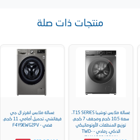
منتجات ذات صلة
غسالة ملابس توشيبا T15 SERIES،
غسالة ملابس انفرتر ال جي
سعة 10.5 كجم ومجفف 7 كجم،
فيفاتشي، تحميل أمامي، 11 كجم،
توزيع المنظفات الأوتوماتيكي
فضي - F4Y9EWG2PV
الذكي، رمادي - TWD-
BM115GF4EG(MK)