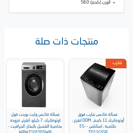
الوزن (كجم): 58.0
منتجات ذات صلة
شارب
غسالة ملابس شارب فوق
غسالة ملابس وايت بوينت فول
أوتوماتيك 11 كجم ، DDM انفرتر ،
اوتوماتيك، 7 كيلو، انفرتر، مزودة
طلمبة ، استانلس - ES-
بخاصية الغسيل بالبخار، الجرافيت -
WPW71015DSWB
TD11GSSP