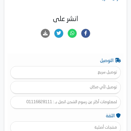
1400 RPM
LG ThinQ™
Inverter Direct Drive™
انشر على
6 Motion™
Tub Clean™
Color: Platinum Silver
Product Dimensions (WxHxD mm): 600 x 850 x 550
Weight (kg): 58.0
التوصيل
توصيل سريع
توصيل لأي مكان
لمعلومات أكثر عن رسوم الشحن اتصل بـ : 01116828111
الثقة
منتجات أصلية