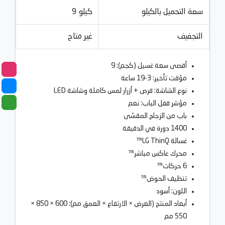
سعة التحميل بالكيلو
9 كيلو
التجفيف
غير متاح
أقصى سعة غسيل (كجم): 9
مؤقت تأخير: 3-19 ساعة
نوع الشاشة: قرص + أزرار لمس كاملة وشاشة LED
مؤشر قفل الباب: نعم
باب من الزجاج المقسّى
1400 دورة في الدقيقة
غسالة LG ThinQ™
محرك عاكس مباشر™
6 حركات™
تنظيف الحوض™
اللون: أسود
أبعاد المنتج (العرض × الارتفاع × العمق مم): 600 × 850 ×
550 مم