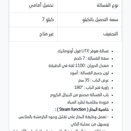
نوع الغسالة
تحميل أمامي
سعة التحميل بالكيلو
7 كيلو
التجفيف
غير متاح
غسالة هوفر LITE فول أوتوماتيك
سعة الغسالة : 7 كجم
معدل الدوران : 1100 لفة في الدقيقة
لون جسم الغسالة : أسود
عرض الباب : 35 سم
زاوية فتح الباب : °180
باب الغسالة مصنع من النيكل الكروم
مزودة بطلمبة لطرد المياه
خاصية البخار ( Steam function ) :
- تعمل وظيفة البخار على تقليل وجود الكرمشة بالملابس
ويسهل من عملية الكي