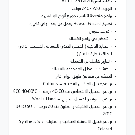
كفاءة استهلاك الطاقة : +++A
الجهد : 220 - 240 فولت
برامج متعددة لتناسب جميع أنواع الملابس :-
تطبيق Hoover Wizard يعمل عن بعد ( واي فاي ) :
- مرشد صوتي
- التحكم في برامج الغسالة
- العناية الذكية ( الفحص الذكي للغسالة ، التنظيف الذاتي
للحلة ، تنظيف الفلتر )
- تقارير شاملة عن الغسالة
- اكتشاف الأعطال الموجودة بالغسالة
التحكم عن بعد عن طريق الواي فاي
برنامج غسيل الملابس القطنية ← Cottons
برنامج الغسيل الاقتصادى عند 60-40 درجة ← ECO 40-60°C
برنامج الصوف والغسيل اليدوي ← Wool + Hand
برنامج الغسيل الخفيف و الملون عند 20 درجة ← Delicates
20°C
برنامج غسيل الاقمشة الصناعية و الملونة ← Synthetic &
Colored