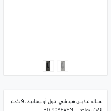
غسالة ملابس هيتاشي، فول أوتوماتيك، 9 كجم،
انفرتر، رمادي - BD-90YFVEM