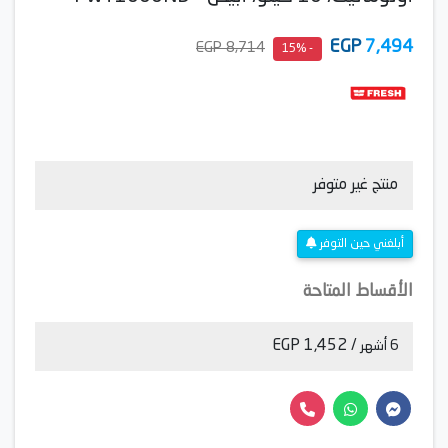
EGP
7,494
8,714 EGP
- 15%
منتج غير متوفر
أبلغني حين التوفر
الأقساط المتاحة
/ 1,452 EGP
6 أشهر