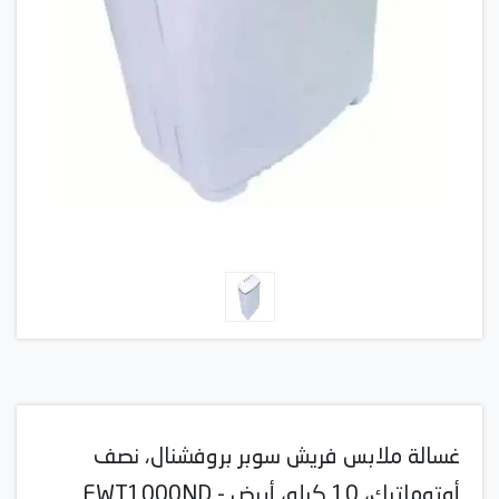
غسالة ملابس فريش سوبر بروفشنال، نصف
أوتوماتيك، 10 كيلو، أبيض - FWT1000ND