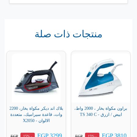
منتجات ذات صلة
براون مكواة بخار ، 2000 واط،
بلاك اند ديكر مكواة بخار، 2200
ابيض / ازرق - TS 340 C
وات، قاعدة سيراميك، متعددة
الالوان - X2050
EGP 3299
EGP 3810
EGP
EGP
- 15%
- 15%