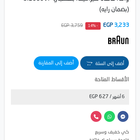
(بضمان رايه)
EGP
3,233
3,759 EGP
- 14%
أضف إلى المقارنة
أضف إلى السلة
الأقساط المتاحة
/ 627 EGP
6 أشهر
كي خفيف وسريع