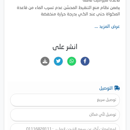
قاعدة سيراميك فائقة
يضمن نظام منع التنقيط المحسّن عدم تسرب الماء من قاعدة
المكواة حتى عند الكي بدرجة حرارة منخفضة
مزيج مثالي من قوة 2000 واط وانبعاث بخار قوي للحصول على
عرض المزيد ....
نتيجة نهائية رائعة
تنظيف ذاتي
تسخين سريع يصبح الكي جاهزًا مع الإعداد الأقصى خلال 35
انشر على
ثانية
التوصيل
توصيل سريع
توصيل لأي مكان
لمعلومات أكثر عن رسوم الشحن اتصل بـ : 01116828111