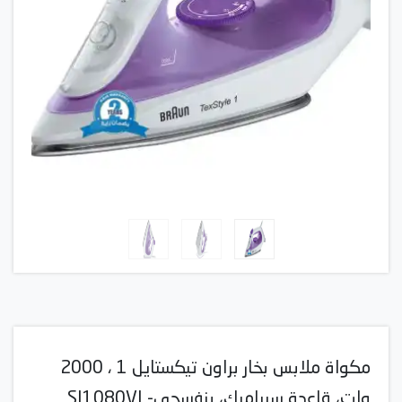
مكواة ملابس بخار براون تيكستايل 1 ، 2000
وات، قاعدة سيراميك، بنفسجي- SI1080VI