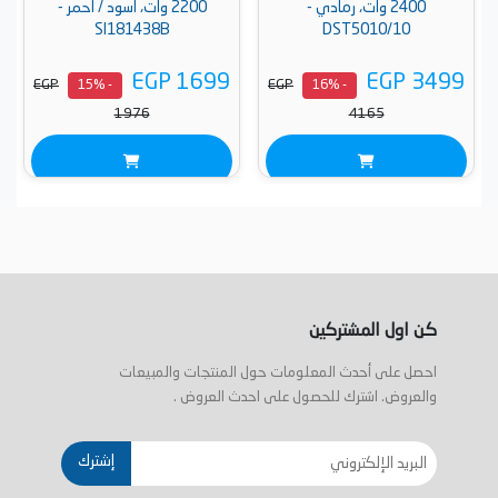
2400 وات، رمادي -
2200 وات، اسود / احمر -
SI181438B
DST5010/10
EGP 1699
EGP 3499
EGP
EGP
- 15%
- 16%
1976
4165
كن اول المشتركين
احصل على أحدث المعلومات حول المنتجات والمبيعات
والعروض. اشترك للحصول على احدث العروض .
إشترك