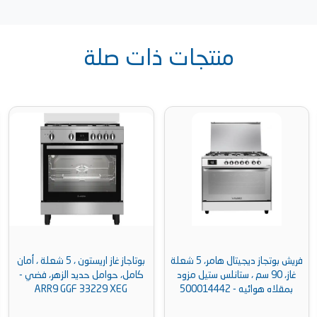
منتجات ذات صلة
يش بوتجاز ديجيتال هامر، 5 شعلة
بوتاجاز غاز اريستون ، 5 شعلة ، أمان
 مزود
كامل، حوامل حديد الزهر، فضي -
سم، استانلس ستيل -FS9104M
ARR9 GGF 33229 XEG