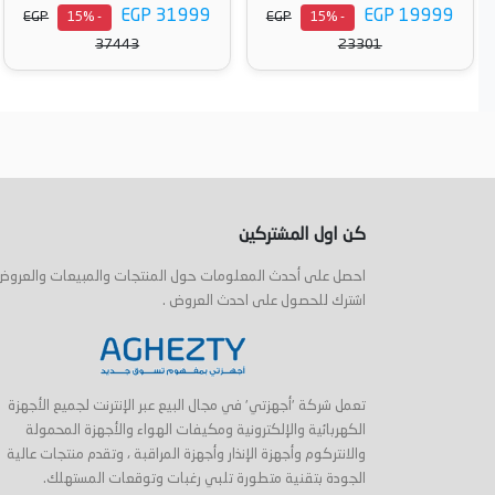
EGP 21944
EGP 31999
EGP
EGP
- 14%
- 15%
25516
37443
أضف إلى السلة
أضف إلى السلة
كن اول المشتركين
احصل على أحدث المعلومات حول المنتجات والمبيعات والعروض
اشترك للحصول على احدث العروض .
تعمل شركة 'أجهزتي' في مجال البيع عبر الإنترنت لجميع الأجهزة
الكهربائية والإلكترونية ومكيفات الهواء والأجهزة المحمولة
والانتركوم وأجهزة الإنذار وأجهزة المراقبة ، وتقدم منتجات عالية
الجودة بتقنية متطورة تلبي رغبات وتوقعات المستهلك.