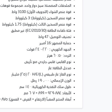
الملحقات المضمنة: سيخ دوار واحد، مجموعة فوهات لل
قوة عنصر الشواء (التجويف الأول): 3100 واط
قوة عنصر التسخين (كيلوواط): 3 كيلوواط
قوة عنصر التسخين الثالث (كيلوواط): 1.75 كيلوواط
فئة كفاءة الطاقة (2010/30/EC): غير مطبق
تصنيف التوصيل: 47 واط
حماية المصهر: 16 أمبير
الجهد الكهربي : ٢٢٠-٢٤٠ فولت
التردد: ٥٠؛ ٦٠ هرتز
نوع القابس: قابس جاردي مع تأريض
مدخل الطاقة: غاز
نوع الغاز: غاز طبيعي H/E/(L) ٢٠ (٢٥) مليبار
الوزن الإجمالي: ١٩٠,٠٠٠ رطل
طول سلك التغذية الكهربائية: ١٤٠ سم
الأبعاد: ٨٨٤-٩٢٩ × ٨٩٩ × ٦٠٧ مم
أبعاد المنتج المعبأ (الارتفاع × العرض × العمق): ٨٧٥ × ٩٩٠ × ٧٠٥ مم