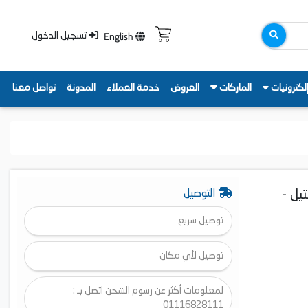
English
تسجيل الدخول
لكترونيات
الماركات
العروض
خدمة العملاء
المدونة
تواصل معنا
انلس ستيل -
التوصيل
توصيل سريع
توصيل لأي مكان
لمعلومات أكثر عن رسوم الشحن اتصل بـ :
01116828111