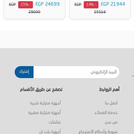
EGP 24499
EGP 24699
P
EGP
EGP
- 15%
- 15%
28700
29000
أضف إلى السلة
أضف إلى السلة
إشترك
.
أهم الروابط
تصفح عن طريق الأقسام
اتصل بنا
أجهزة منزلية كبيرة
خدمة العملاء
أجهزة منزلية صغيرة
من نحن
شاشات
شروط وأحكام الاسترجاع
أجهزة بلت ان