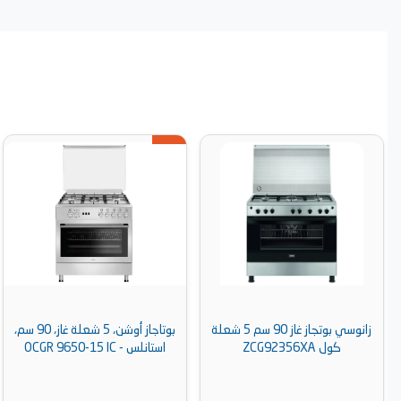
زانوسي بوتجاز غاز 90 سم 5 شعلة
بوتاجاز أوشن، 5 شعلة غاز، 90 سم،
فر
استانلس - OCGR 9650-15 IC
غاز، 90 سم ، ستانلس ستيل
بمقلاه هوائيه - 500014442