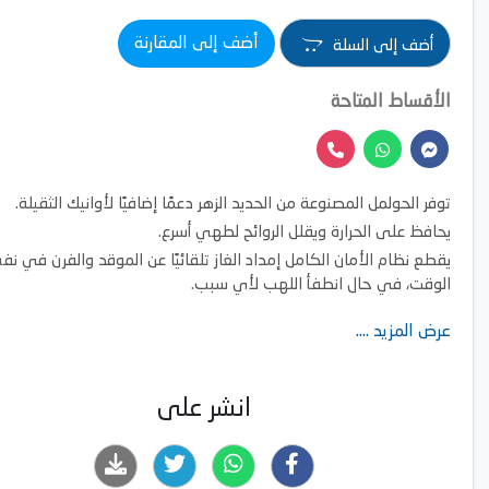
أضف إلى المقارنة
أضف إلى السلة
الأقساط المتاحة
توفر الحولمل المصنوعة من الحديد الزهر دعمًا إضافيًا لأوانيك الثقيلة.
يحافظ على الحرارة ويقلل الروائح لطهي أسرع.
يقطع نظام الأمان الكامل إمداد الغاز تلقائيًا عن الموقد والفرن في ن
الوقت، في حال انطفأ اللهب لأي سبب.
يوفر لك تجويف XXL سعة 125 لترًا من المساحة القصوى لخبز وتحمي
عرض المزيد ....
وجبات أكبر لعائلتك وضيوفك.
موقد غاز من الفولاذ المقاوم للصدأ: جودته العالية وتصميمه الفاخر يُتي
الاستمتاع بالطهي لفترة أطول.
انشر على