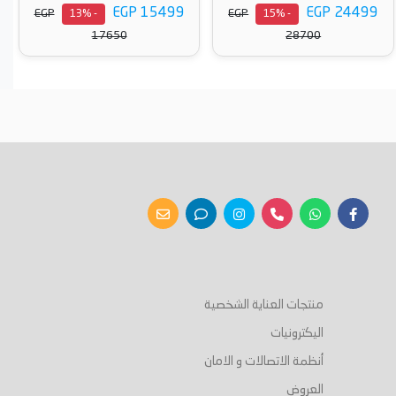
EGP 13759
EGP 15499
GP
EGP
EG
- 15%
- 13%
15999
17650
أضف إلى السلة
أضف إلى السلة
منتجات العناية الشخصية
اليكترونيات
أنظمة الاتصالات و الامان
العروض