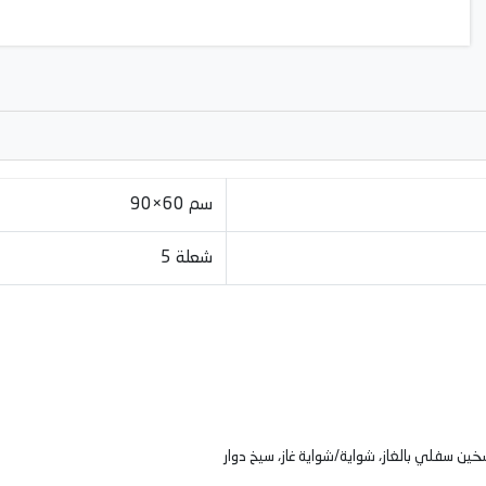
90×60 سم
5 شعلة
خين سفلي بالغاز، شواية/شواية غاز، سيخ دوار