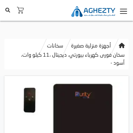
أجهزة منزلية صغيرة
سخانات
سخان فورى كهرباء بيورتي، ديجيتال ،11 كيلو وات،
أسود -