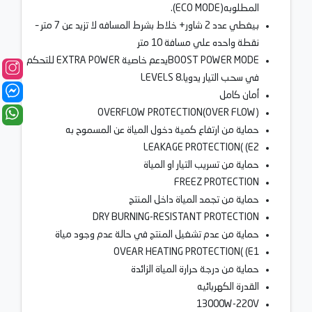
المطلوبه(ECO MODE).
بيغطي عدد 2 شاور+ خلاط بشرط المسافه لا تزيد عن 7 متر –
نقطة واحده علي مسافة 10 متر
BOOST POWER MODEيدعم خاصية EXTRA POWER للتحكم
في سحب التيار يدويا.8 LEVELS
أمان كامل
OVERFLOW PROTECTION(OVER FLOW)
حماية من ارتفاع كمية دخول المياة عن المسموح به
LEAKAGE PROTECTION( (E2
حماية من تسريب التيار او المياة
FREEZ PROTECTION
حماية من تجمد المياة داخل المنتج
DRY BURNING-RESISTANT PROTECTION
حماية من عدم تشغيل المنتج في حالة عدم وجود مياة
OVEAR HEATING PROTECTION( (E1
حماية من درجة حرارة المياة الزائدة
القدرة الكهربائيه
13000W-220V