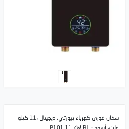
سخان فورى كهرباء بيورتي، ديجيتال ،11 كيلو
وات، أسود - P101 11 kW BL