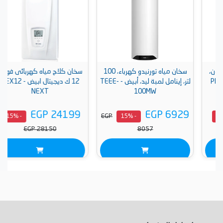
سخان مياه تورنيدو كهرباء، 100
سخان كلاج مياه كهربائى فوري
لتر، إينامل لمبة ليد، أبيض - TEEE-
12 ك ديجيتال ابيض - DEX12
NEXT
100MW
EGP 24199
EGP 6929
EGP
- 15%
- 15%
EGP 28150
8057