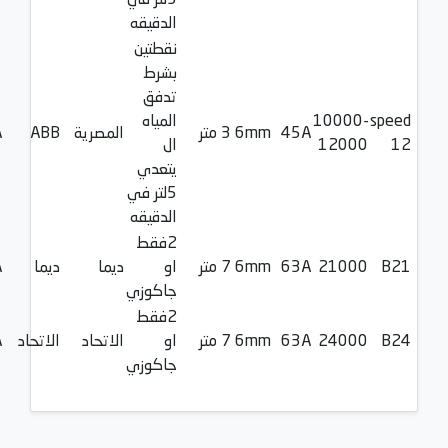
الدقيقه
نقطتين
بشرط
تدفق
speed
10000-
المياه
45A
6mm
3 متر
المصرية
ABB
A
12
12000
ال
يتعدي
5لتر في
الدقيقه
2فقط
B21
21000
63A
6mm
7 متر
او
ديما
ديما
A
جاكوزي
2فقط
B24
24000
63A
6mm
7 متر
او
الاتحاد
الاتحاد
A
جاكوزي