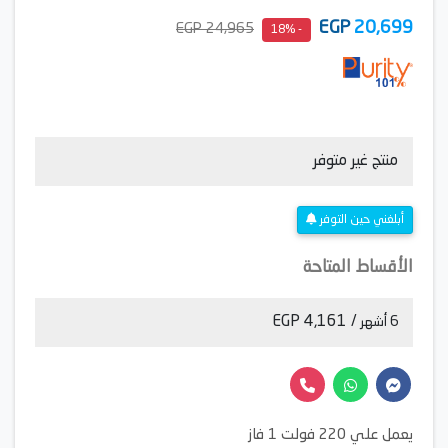
EGP
20,699
24,965 EGP
- 18%
منتج غير متوفر
أبلغني حين التوفر
الأقساط المتاحة
/ 4,161 EGP
6 أشهر
يعمل علي 220 فولت 1 فاز