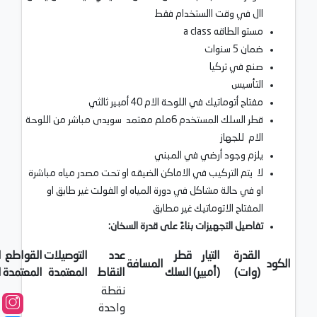
اال في وقت االستخدام فقط
مستو الطاقه a class
ضمان 5 سنوات
صنع في تركيا
التأسيس
مفتاح أتوماتيك في اللوحة الام 40 أمبير ثالثي
قطر السلك المستخدم 6ملم معتمد سويدى مباشر من اللوحة
الام للجهاز
يلزم وجود أرضي في المبني
لا يتم التركيب في الاماكن الضيقه او تحت مصدر مياه مباشرة
او في حالة مشاكل في دورة المياه او الفولت غير طابق او
المفتاح الاتوماتيك غير مطابق
تفاصيل التجهيزات بناءً على قدرة السخان:
القدرة
التيار
قطر
عدد
التوصيلات
القواطع
ا
الكود
المسافة
(وات)
(أمبير)
السلك
النقاط
المعتمدة
المعتمدة
ا
نقطة
واحدة