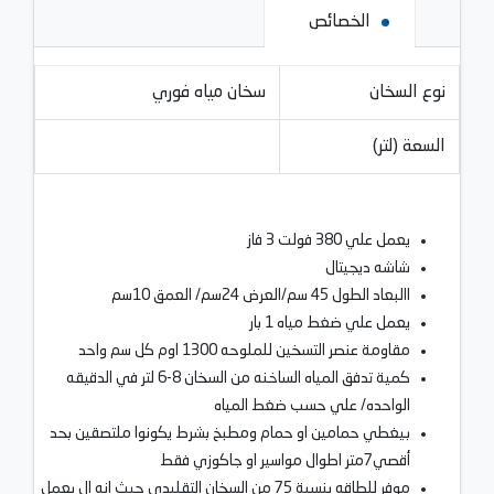
الخصائص
نوع السخان
سخان مياه فوري
السعة (لتر)
يعمل علي 380 فولت 3 فاز
شاشه ديجيتال
االبعاد الطول 45 سم/العرض 24سم/ العمق 10سم
يعمل علي ضغط مياه 1 بار
مقاومة عنصر التسخين للملوحه 1300 اوم كل سم واحد
كمية تدفق المياه الساخنه من السخان 8-6 لتر في الدقيقه
الواحده/ علي حسب ضغط المياه
بيغطي حمامين او حمام ومطبخ بشرط يكونوا ملتصقين بحد
أقصي7متر اطوال مواسير او جاكوزي فقط
موفر للطاقه بنسبة 75 من السخان التقليدي حيث انه ال يعمل