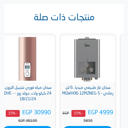
منتجات ذات صلة
سخان غاز طبيعي ميديا ، 6 لتر،
سخان مياه فوري شتيبل الترون،
رمادي - MGWH06-12MZNEG-S
24 كيلو وات، جولد روز - DHE -
18/21/24
EGP 30990
EGP 4999
EGP
- 15%
- 15%
EGP 36100
5850