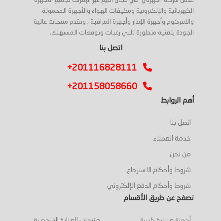
تعمل شركة 'أجهزتي' في مجال البيع عبر الإنترنت لجميع الأجهزة
الكهربائية والإلكترونية ومكيفات الهواء والأجهزة المحمولة
والانتركوم وأجهزة الإنذار وأجهزة المراقبة ، وتقدم منتجات عالية
الجودة بتقنية متطورة تلبي رغبات وتوقعات المستهلك.
اتصل بنا
+201116828111
+201158058660
أهم الروابط
اتصل بنا
خدمة العملاء
من نحن
شروط وأحكام الاسترجاع
شروط وأحكام الدفع الإلكتروني
تصفح عن طريق الأقسام
أجهزة منزلية كبيرة
منتجات العناية الشخصية