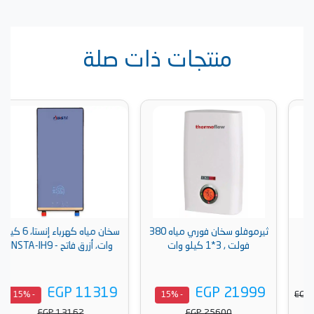
منتجات ذات صلة
ثيرموفلو سخان فوري مياه 380
سخان مياه كهرباء إنستا، 6 كيلو
فولت , 3*1 كيلو وات
وات، أزرق فاتح - INSTA-IH9
EGP 11319
EGP 21999
- 15%
- 15%
EGP 13162
EGP 25600