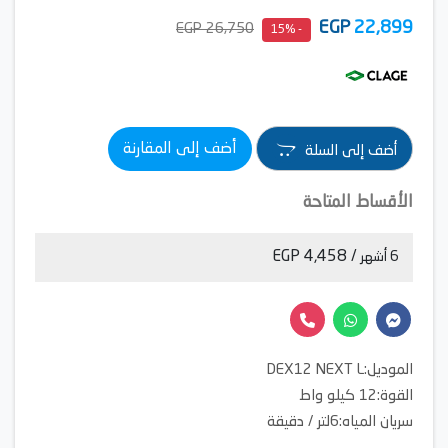
EGP
22,899
26,750 EGP
- 15%
أضف إلى المقارنة
أضف إلى السلة
الأقساط المتاحة
/ 4,458 EGP
6 أشهر
الموديل:DEX12 NEXT L
القوة:12 كيلو واط
سريان المياه:6لتر / دقيقة