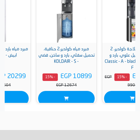
بثلاجة كولدير، 2
مبرد مياه كولدير،2 حنافية،
مبرد مياه بارد و ساخن من بيرجن،
و
تحميل سفلي، بارد و ساخن، فضي
ابيض - WP 1000 b
Classic
- KOLDAIR - S
EGP 20299
EGP 10899
EG
- 15%
- 15%
EGP 23604
EGP 12674