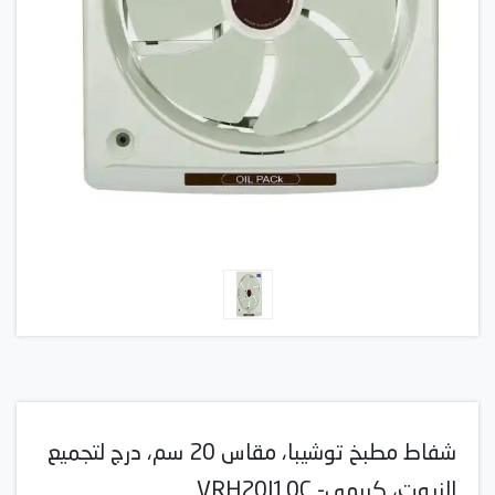
شفاط مطبخ توشيبا، مقاس 20 سم، درج لتجميع
الزيوت، كريمي- VRH20J10C