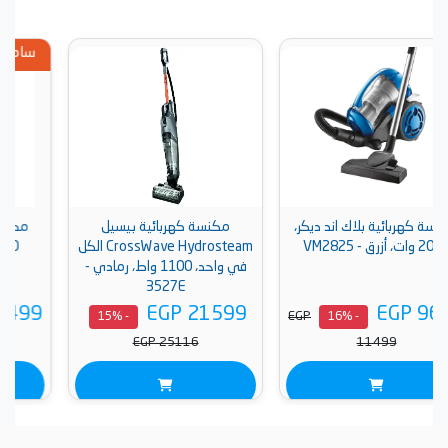
سامسونج
 ديكر،
مكنسة كهربائية بيسيل
مكنسة كهربائية سامسونج،
CrossWave Hydrosteam الكل
2000 وات، ازرق/ اسود -
في واحد، 1100 واط، رمادي -
VC20M2510WB/GT
3527E
EGP 6499
EGP 21599
P
EGP
- 15%
- 15%
7600
EGP 25116