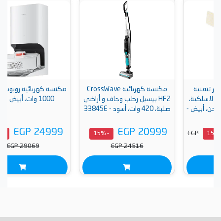
مكنسة كهربائية CrossWave
مكنسة كهربائية روبوت شاومي،
HF2 بيسيل رطب وجاف و أراضي
1000 وات، أبيض - X10
-
صلبة، 420 وات، أسود - 33845E
EGP 24999
EGP 20999
- 15%
- 15%
EGP 29069
EGP 24516