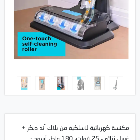
مكنسة كهربائية لاسلكية من بلاك آند ديكر +
غسل ثنائي، 25 فولت، 180 واط، أسود -