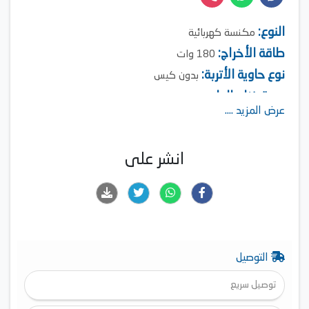
النوع:
مكنسة كهربائية
طاقة الأخراج:
180 وات
نوع حاوية الأتربة:
بدون كيس
سعة خزان الماء:
0.65 لتر (النظيف)، 0.5 لتر (المتسخ)
عرض المزيد ....
مدة التشغيل:
30 دقيقة
نوع الفلتر: HEPA11
خزان مزدوج
انشر على
لاسلكي
شاشة LED
التوصيل
توصيل سريع