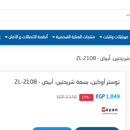
موبايلات وتابلت
منتجات العناية الشخصية
أنظمة الاتصالات و الامان
إ
ين، أبيض - ZL-2108
توستر أوكين، بسعة شريحتين، أبيض - ZL-2108
EGP
1,849
2,150 EGP
- 15%