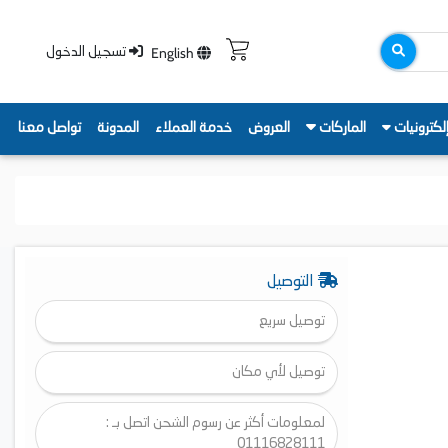
English
تسجيل الدخول
لكترونيات
الماركات
العروض
خدمة العملاء
المدونة
تواصل معنا
التوصيل
توصيل سريع
توصيل لأي مكان
لمعلومات أكثر عن رسوم الشحن اتصل بـ :
01116828111