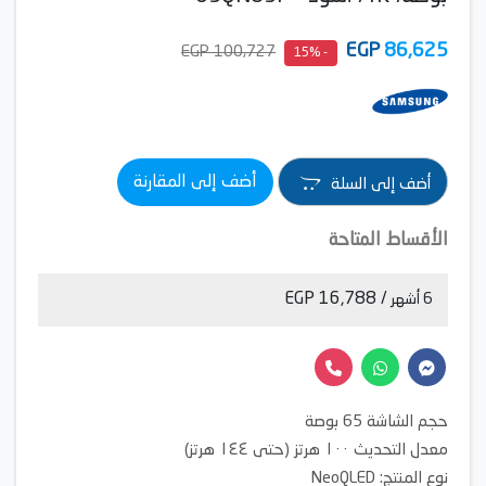
EGP
86,625
100,727 EGP
- 15%
أضف إلى المقارنة
أضف إلى السلة
الأقساط المتاحة
/ 16,788 EGP
6 أشهر
حجم الشاشة 65 بوصة
معدل التحديث ١٠٠ هرتز (حتى ١٤٤ هرتز)
نوع المنتج: NeoQLED