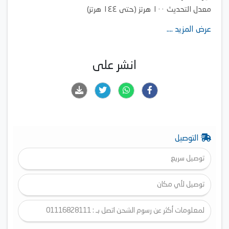
معدل التحديث ١٠٠ هرتز (حتى ١٤٤ هرتز)
الدقة: ٤K (٣٨٤٠ × ٢١٦٠)
عرض المزيد ....
منفذ HDMI ٤
منفذ USB ٢ × USB-A
انشر على
التوصيل
توصيل سريع
توصيل لأي مكان
لمعلومات أكثر عن رسوم الشحن اتصل بـ : 01116828111