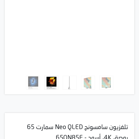
تلفزيون سامسونج Neo QLED سمارت 65
بوصة، 4K، أسود - 65QN85F