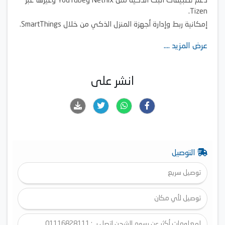
دعم تطبيقات البث الذكية مثل Netflix وYouTube وغيرها عبر
Tizen.
إمكانية ربط وإدارة أجهزة المنزل الذكي من خلال SmartThings.
عرض المزيد ....
انشر على
التوصيل
توصيل سريع
توصيل لأي مكان
لمعلومات أكثر عن رسوم الشحن اتصل بـ : 01116828111