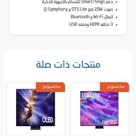
دعم SmartThings للتحكم بالأجهزة الذكية
صوت 20W مع OTS Lite و Q-Symphony
اتصال Wi-Fi و Bluetooth
3 منافذ HDMI ومنفذ USB
منتجات ذات صلة
سامسونج
سامسونج