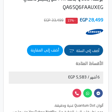
QA65Q6FAAUXEG
EGP
28,499
33,499 EGP
- 15%
أضف إلى المقارنة
أضف إلى السلة
الأقساط المتاحة
/ 5,583 EGP
6 أشهر
ألوان Quantum Dot غنية ودقيقة.