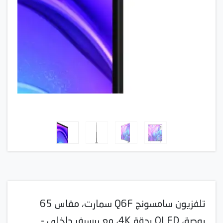
تلفزيون سامسونج Q6F سمارت، مقاس 65
بوصة، QLED بدقة 4K، مع ريسيفر داخلي -