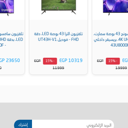
تلفزيون الترا 43 بوصة LED، دقة
تلفزيون سامسونج 58 بوصة سمارت،
FHD - موديل UT43H-V1
LED، بدقة 4K UHD، بريسيفر داخلي
- 58U8000F
EGP 23650
EGP 10319
EGP
EGP
- 15%
- 15%
27500
11999
أضف إلى السلة
أضف إلى السلة
إشترك