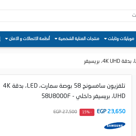
موبايلات وتابلت
منتجات العناية الشخصية
أنظمة الاتصالات و الامان
إ
تلفزيون سامسونج 58 بوصة سمارت، LED، بدقة 4K
UHD، بريسيفر داخلي - 58U8000F
EGP
23,650
27,500 EGP
- 15%