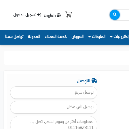
English
تسجيل الدخول
لكترونيات
الماركات
العروض
خدمة العملاء
المدونة
تواصل معنا
التوصيل
توصيل سريع
توصيل لأي مكان
لمعلومات أكثر عن رسوم الشحن اتصل بـ :
01116828111