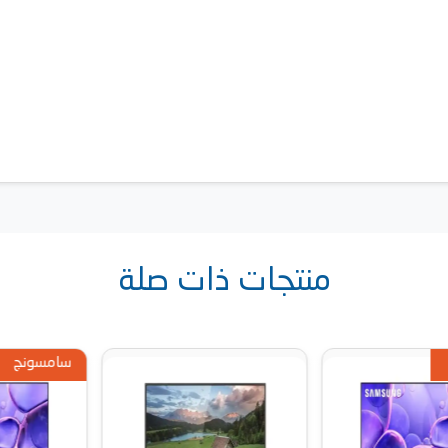
منتجات ذات صلة
سامسونج