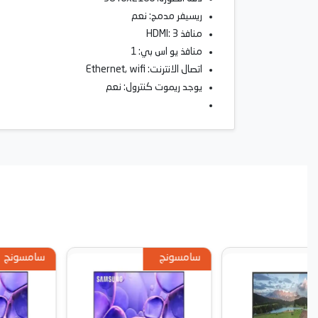
ريسيفر مدمج: نعم
منافذ HDMI: 3
منافذ يو اس بي: 1
اتصال الانترنت: Ethernet, wifi
يوجد ريموت كنترول: نعم
سامسونج
سامسونج