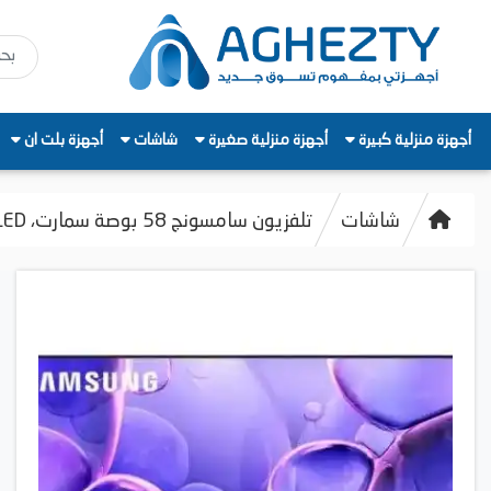
أجهزة منزلية كبيرة
أجهزة منزلية صغيرة
شاشات
أجهزة بلت ان
شاشات
تلفزيون سامسونج 58 بوصة سمارت، LED، بدقة 4K UHD، بريسيفر