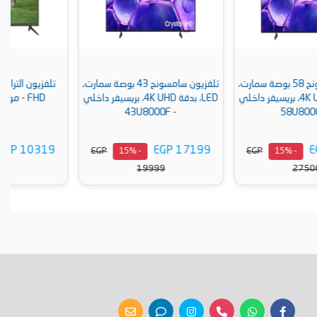
تلفزيون سامسونج 43 بوصة سمارت،
تلفزيون الترا 43 بوصة LED، دقة
LED، بدقة 4K UHD، بريسيفر داخلي
FHD - موديل UT43H-V1
- 43U8000F
EGP 10319
EGP 17199
EGP
EGP
- 15%
- 15%
11999
19999
أضف إلى السلة
أضف إلى السلة