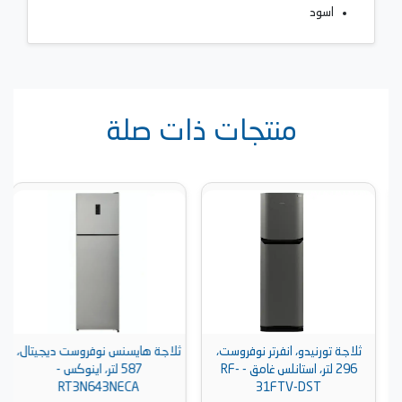
اسود
منتجات ذات صلة
ثلاجة تورنيدو، انفرتر نوفروست،
ثلاجة هايسنس نوفروست ديجيتال،
296 لتر، استانلس غامق - RF-
587 لتر، اينوكس -
RT3N643NECA
31FTV-DST