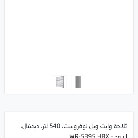
ثلاجة وايت ويل نوفروست، 540 لتر، ديجيتال،
اسود - WR-5395 HBX